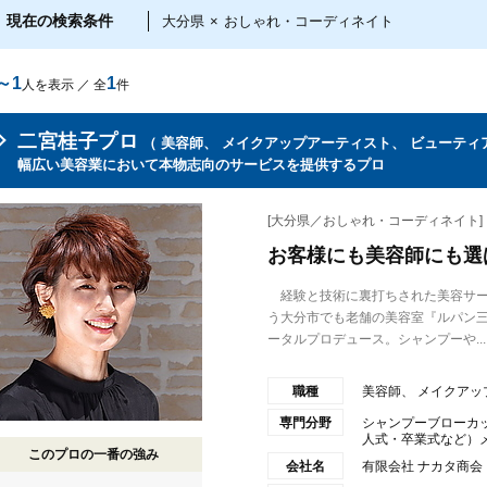
現在の検索条件
大分県
×
おしゃれ・コーディネイト
～1
1
人を表示 ／ 全
件
二宮桂子プロ
（ 美容師、 メイクアップアーティスト、 ビューティ
幅広い美容業において本物志向のサービスを提供するプロ
[大分県／おしゃれ・コーディネイト]
お客様にも美容師にも選
経験と技術に裏打ちされた美容サー
う大分市でも老舗の美容室『ルパン
ータルプロデュース。シャンプーや...
職種
美容師、 メイクアッ
専門分野
シャンプーブローカ
人式・卒業式など）メ.
このプロの一番の強み
会社名
有限会社 ナカタ商会