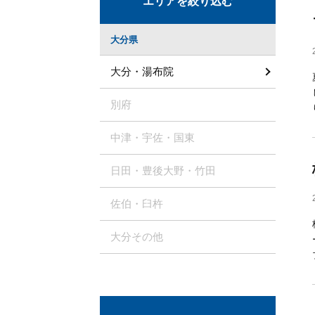
エリアを絞り込む
大分県
大分・湯布院
別府
中津・宇佐・国東
日田・豊後大野・竹田
佐伯・臼杵
大分その他