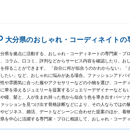
大分県のおしゃれ・コーディネイトの
大分県を拠点に活動する、おしゃれ・コーディネートの専門家・プ
り、コラム、口コミ、評判などからサービス内容を確認したり。お
報を得ることができます。 「自分に何が似合うのかわからない」「
がしたい」など、おしゃれに悩みがある場合。ファッションアドバ
個性や雰囲気に合った服やアクセサリーなどの小物を選び、コーデ
いに華を添えるジュエリーを提案するジュエリーデザイナーなどもい
肌や瞳、髪と、人が生まれ持った色から似合う色を導き出すパーソ
ファッションを見つけ出す骨格診断などにより、その人ならではの
活やビジネス、婚活、デートなどシーンに合わせた提案のほか、着物
分県を中心に活躍する専門家・プロに相談して、おしゃれ・コーデ