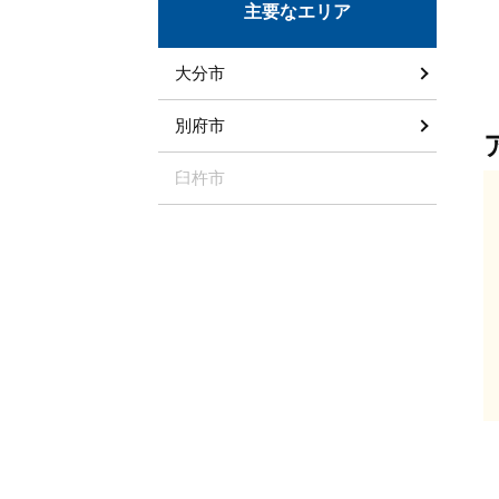
主要なエリア
大分市
別府市
臼杵市