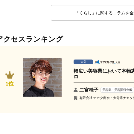
「くらし」に関するコラムを全
アクセスランキング
大分
幅広い美容業において本物
ロ
1位
二宮桂子
美容業・美容関係全般
有限会社 ナカタ商会・大分県ナカタ美