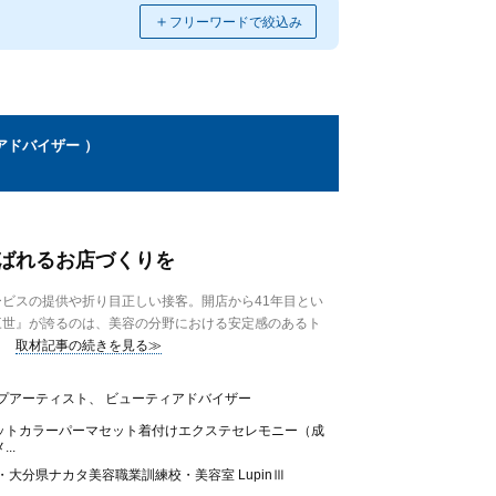
＋
フリーワードで絞込み
アドバイザー ）
ばれるお店づくりを
ビスの提供や折り目正しい接客。開店から41年目とい
三世』が誇るのは、美容の分野における安定感のあるト
取材記事の続きを見る≫
プアーティスト、 ビューティアドバイザー
ットカラーパーマセット着付けエクステセレモニー（成
..
・大分県ナカタ美容職業訓練校・美容室 LupinⅢ