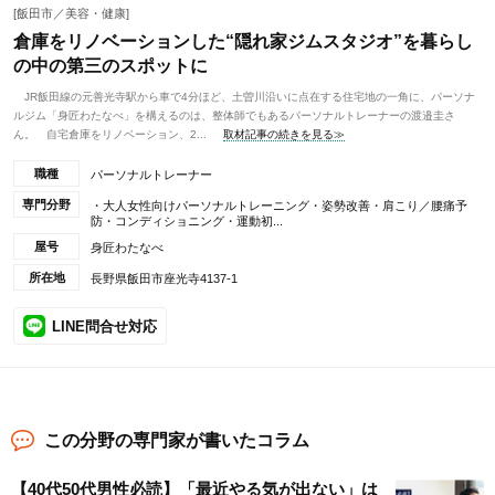
[飯田市／美容・健康]
倉庫をリノベーションした“隠れ家ジムスタジオ”を暮らし
の中の第三のスポットに
JR飯田線の元善光寺駅から車で4分ほど、土曽川沿いに点在する住宅地の一角に、パーソナ
ルジム「身匠わたなべ」を構えるのは、整体師でもあるパーソナルトレーナーの渡邉圭さ
ん。 自宅倉庫をリノベーション、2...
取材記事の続きを見る≫
職種
パーソナルトレーナー
専門分野
・大人女性向けパーソナルトレーニング・姿勢改善・肩こり／腰痛予
防・コンディショニング・運動初...
屋号
身匠わたなべ
所在地
長野県飯田市座光寺4137-1
LINE問合せ対応
この分野の専門家が書いたコラム
【40代50代男性必読】「最近やる気が出ない」は