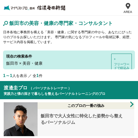
AREA
飯田市の美容・健康の専門家・コンサルタント
日本各地に事務所を構える「美容・健康」に関する専門家の中から、あなたにぴった
りのプロをお探しいただけます。 専門家の気になるプロフィールや取材記事、経歴、
サービス内容を掲載しています。
現在の検索条件
＋
飯田市
×
美容・健康
フリーワー
ドで絞込み
1～1
1
人を表示 ／ 全
件
渡邉圭プロ
（ パーソナルトレーナー ）
実践力と懐の深さで暮らしを整えるパーソナルトレーニングのプロ
このプロの一番の強み
飯田市で大人女性に特化した姿勢から整え
るパーソナルジム