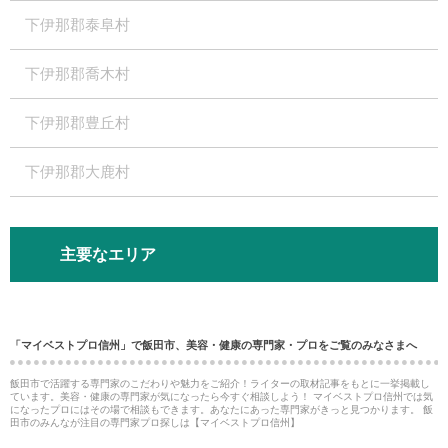
下伊那郡泰阜村
下伊那郡喬木村
下伊那郡豊丘村
下伊那郡大鹿村
主要なエリア
「マイベストプロ信州」で飯田市、美容・健康の専門家・プロをご覧のみなさまへ
飯田市で活躍する専門家のこだわりや魅力をご紹介！ライターの取材記事をもとに一挙掲載し
ています。美容・健康の専門家が気になったら今すぐ相談しよう！ マイベストプロ信州では気
になったプロにはその場で相談もできます。あなたにあった専門家がきっと見つかります。 飯
田市のみんなが注目の専門家プロ探しは【マイベストプロ信州】