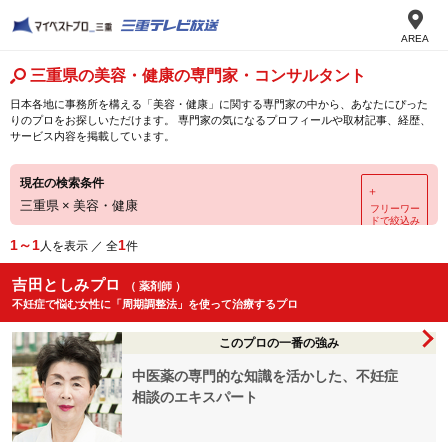
AREA
三重県の美容・健康の専門家・コンサルタント
日本各地に事務所を構える「美容・健康」に関する専門家の中から、あなたにぴった
りのプロをお探しいただけます。 専門家の気になるプロフィールや取材記事、経歴、
サービス内容を掲載しています。
現在の検索条件
＋
三重県
×
美容・健康
フリーワー
ドで絞込み
1～1
1
人を表示 ／ 全
件
吉田としみプロ
（ 薬剤師 ）
不妊症で悩む女性に「周期調整法」を使って治療するプロ
このプロの一番の強み
中医薬の専門的な知識を活かした、不妊症
相談のエキスパート