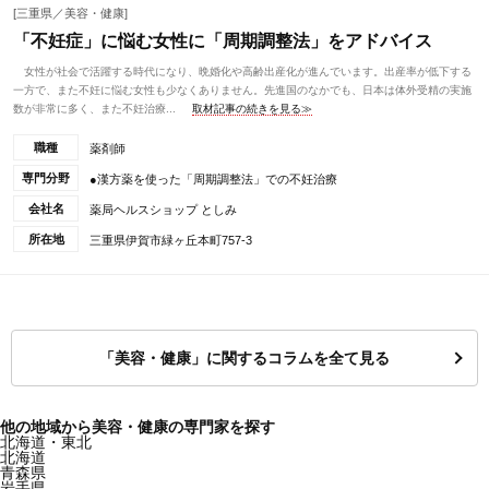
[三重県／美容・健康]
「不妊症」に悩む女性に「周期調整法」をアドバイス
女性が社会で活躍する時代になり、晩婚化や高齢出産化が進んでいます。出産率が低下する
一方で、また不妊に悩む女性も少なくありません。先進国のなかでも、日本は体外受精の実施
数が非常に多く、また不妊治療...
取材記事の続きを見る≫
職種
薬剤師
専門分野
●漢方薬を使った「周期調整法」での不妊治療
会社名
薬局ヘルスショップ としみ
所在地
三重県伊賀市緑ヶ丘本町757-3
「美容・健康」に関するコラムを全て見る
他の地域から美容・健康の専門家を探す
北海道・東北
北海道
青森県
岩手県