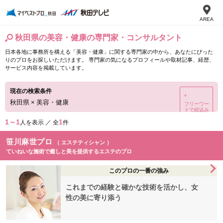
AREA
秋田県の美容・健康の専門家・コンサルタント
日本各地に事務所を構える「美容・健康」に関する専門家の中から、あなたにぴった
りのプロをお探しいただけます。 専門家の気になるプロフィールや取材記事、経歴、
サービス内容を掲載しています。
現在の検索条件
＋
秋田県
×
美容・健康
フリーワー
ドで絞込み
1～1
1
人を表示 ／ 全
件
笹川麻世プロ
（ エステティシャン ）
ていねいな施術で癒しと美を提供するエステのプロ
このプロの一番の強み
これまでの経験と確かな技術を活かし、女
性の美に寄り添う