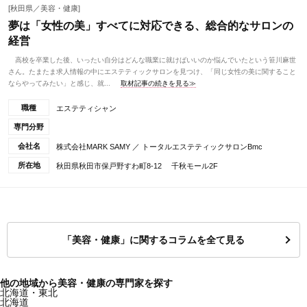
[秋田県／美容・健康]
夢は「女性の美」すべてに対応できる、総合的なサロンの
経営
高校を卒業した後、いったい自分はどんな職業に就けばいいのか悩んでいたという笹川麻世
さん。たまたま求人情報の中にエステティックサロンを見つけ、「同じ女性の美に関すること
ならやってみたい」と感じ、就...
取材記事の続きを見る≫
職種
エステティシャン
専門分野
会社名
株式会社MARK SAMY ／ トータルエステティックサロンBmc
所在地
秋田県秋田市保戸野すわ町8-12 千秋モール2F
「美容・健康」に関するコラムを全て見る
他の地域から美容・健康の専門家を探す
北海道・東北
北海道