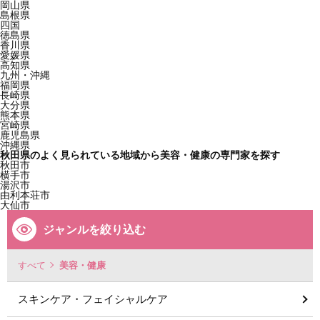
岡山県
島根県
四国
徳島県
香川県
愛媛県
高知県
九州・沖縄
福岡県
長崎県
大分県
熊本県
宮崎県
鹿児島県
沖縄県
秋田県のよく見られている地域から美容・健康の専門家を探す
秋田市
横手市
湯沢市
由利本荘市
大仙市
ジャンルを絞り込む
すべて
美容・健康
スキンケア・フェイシャルケア