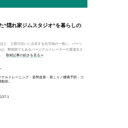
た“隠れ家ジムスタジオ”を暮らしの
分ほど、土曽川沿いに点在する住宅地の一角に、パーソ
のは、整体師でもあるパーソナルトレーナーの渡邉圭さ
.
取材記事の続きを見る≫
ー
ソナルトレーニング・姿勢改善・肩こり／腰痛予防・コ
初...
37-1