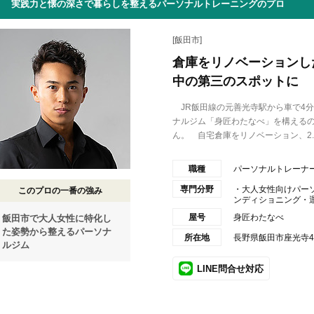
実践力と懐の深さで暮らしを整えるパーソナルトレーニングのプロ
[飯田市]
倉庫をリノベーションし
中の第三のスポットに
JR飯田線の元善光寺駅から車で4
ナルジム「身匠わたなべ」を構える
ん。 自宅倉庫をリノベーション、2..
職種
パーソナルトレーナ
専門分野
・大人女性向けパー
このプロの一番の強み
ンディショニング・運動
屋号
身匠わたなべ
飯田市で大人女性に特化し
た姿勢から整えるパーソナ
所在地
長野県飯田市座光寺41
ルジム
LINE問合せ対応