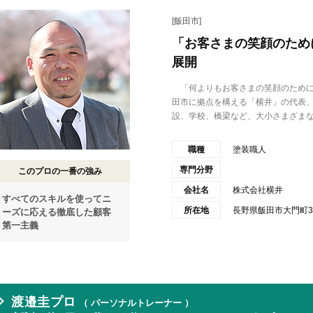
[飯田市]
「お客さまの笑顔のため
展開
「何よりもお客さまの笑顔のために
田市に拠点を構える「横井」の代表
設、学校、橋梁など、大小さまざまな.
職種
塗装職人
専門分野
このプロの一番の強み
会社名
株式会社横井
すべてのスキルを使ってニ
所在地
長野県飯田市大門町38
ーズに応える徹底した顧客
第一主義
渡邉圭プロ
（ パーソナルトレーナー ）