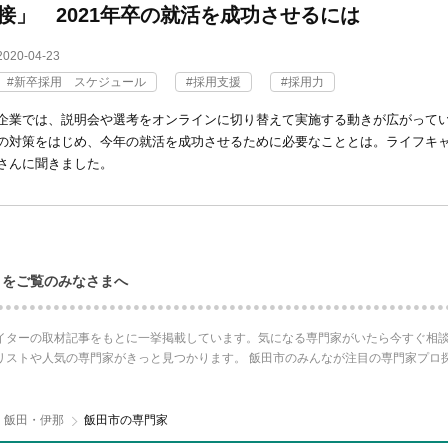
接」 2021年卒の就活を成功させるには
2020-04-23
新卒採用 スケジュール
採用支援
採用力
企業では、説明会や選考をオンラインに切り替えて実施する動きが広がって
の対策をはじめ、今年の就活を成功させるために必要なこととは。ライフキ
さんに聞きました。
ロをご覧のみなさまへ
イターの取材記事をもとに一挙掲載しています。気になる専門家がいたら今すぐ相談
リストや人気の専門家がきっと見つかります。 飯田市のみんなが注目の専門家プロ
・飯田・伊那
飯田市の専門家