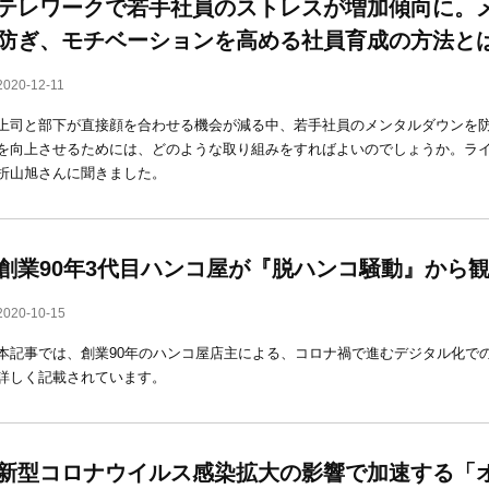
テレワークで若手社員のストレスが増加傾向に。
防ぎ、モチベーションを高める社員育成の方法と
2020-12-11
上司と部下が直接顔を合わせる機会が減る中、若手社員のメンタルダウンを
を向上させるためには、どのような取り組みをすればよいのでしょうか。ラ
折山旭さんに聞きました。
創業90年3代目ハンコ屋が『脱ハンコ騒動』から
2020-10-15
本記事では、創業90年のハンコ屋店主による、コロナ禍で進むデジタル化で
詳しく記載されています。
新型コロナウイルス感染拡大の影響で加速する「