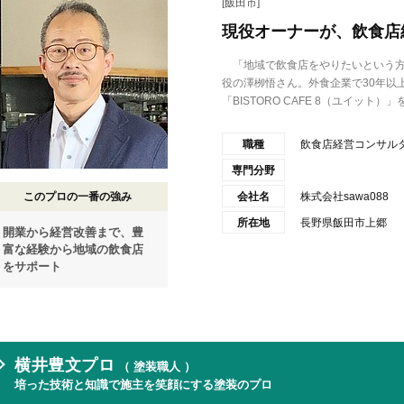
[飯田市]
現役オーナーが、飲食店
「地域で飲食店をやりたいという方の
役の澤栁悟さん。外食企業で30年以
「BISTORO CAFE 8（ユイット）」を運
職種
飲食店経営コンサ
専門分野
このプロの一番の強み
会社名
株式会社sawa088
所在地
長野県飯田市上郷
開業から経営改善まで、豊
富な経験から地域の飲食店
をサポート
横井豊文プロ
（ 塗装職人 ）
培った技術と知識で施主を笑顔にする塗装のプロ