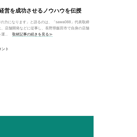
経営を成功させるノウハウを伝授
力になります」と語るのは、「sawa088」代表取締
上、店舗開発などに従事し、長野県飯田市で自身の店舗
...
取材記事の続きを見る≫
ルタント