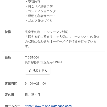
・姿勢改善
・肩こり／腰痛予防
・コンディショニング
・運動初心者サポート
・ゴルフ身体づくり
特徴
完全予約制・マンツーマン対応。
「鍛える前に整える」を大切にし、一人ひとりの身体
の状態に合わせたオーダーメイド指導を行っていま
す。
住所
〒395-0001
長野県飯田市座光寺4137-1
地図を見る
営業時間
9：00〜23：00
定休日
日、祝・月
ホームペー
https://www.misho-watanabe.com/