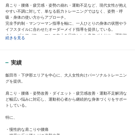
肩こり・腰痛・疲労感・姿勢の崩れ・運動不足など、現代女性が抱え
やすい不調に対して、単なる筋力トレーニングではなく、姿勢・呼
吸・身体の使い方からアプローチ。
完全予約制・マンツーマン指導を軸に、一人ひとりの身体の状態やラ
イフスタイルに合わせたオーダーメイド指導を提供している。
また、ゴルフパフォーマンス向上を目的とした身体づくりや、運動初
続きを見る
心者向けのコンディショニング指導にも力を入れている。
高濃度水素吸引「AQUA RIETTA」を導入し、トレーニングだけでなく
疲労ケア・コンディション管理まで総合的にサポートしている。
実績
飯田市・下伊那エリアを中心に、大人女性向けパーソナルトレーニン
グを提供。
肩こり・腰痛・姿勢改善・ダイエット・疲労感改善・運動不足解消な
ど幅広い悩みに対応し、運動初心者から継続的な身体づくりをサポー
トしている。
特に、
・慢性的な肩こりや腰痛