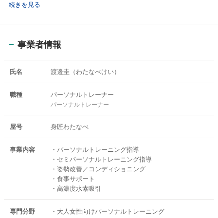
・猫背や反り腰などの姿勢改善
続きを見る
・40代以降の体力低下対策
・更年期世代の身体づくり
・ゴルフの可動域改善や飛距離向上
事業者情報
などの相談実績が多い。
「運動が苦手でも続けられた」
氏名
渡邉圭（わたなべけい）
「身体が軽くなった」
「姿勢を褒められるようになった」
職種
パーソナルトレーナー
といった声を多数いただいている。
パーソナルトレーナー
また、Google口コミでも高評価を獲得しており、飯田市で“身体を整え
屋号
身匠わたなべ
ながら通えるパーソナルジム”として支持を集めている。
事業内容
・パーソナルトレーニング指導
・セミパーソナルトレーニング指導
・姿勢改善／コンディショニング
・食事サポート
・高濃度水素吸引
専門分野
・大人女性向けパーソナルトレーニング