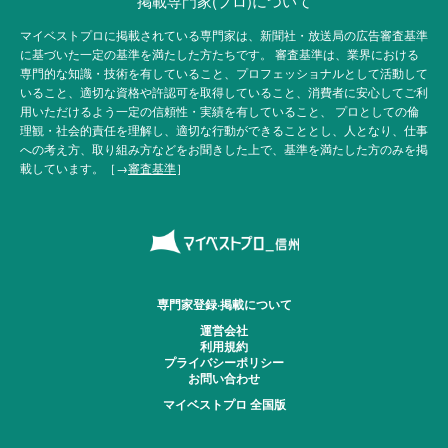
掲載専門家(プロ)について
マイベストプロに掲載されている専門家は、新聞社・放送局の広告審査基準
に基づいた一定の基準を満たした方たちです。 審査基準は、業界における
専門的な知識・技術を有していること、プロフェッショナルとして活動して
いること、適切な資格や許認可を取得していること、消費者に安心してご利
用いただけるよう一定の信頼性・実績を有していること、 プロとしての倫
理観・社会的責任を理解し、適切な行動ができることとし、人となり、仕事
への考え方、取り組み方などをお聞きした上で、基準を満たした方のみを掲
載しています。［→
審査基準
］
専門家登録·掲載について
運営会社
利用規約
プライバシーポリシー
お問い合わせ
マイベストプロ 全国版