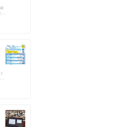
康経
..
け
たセ