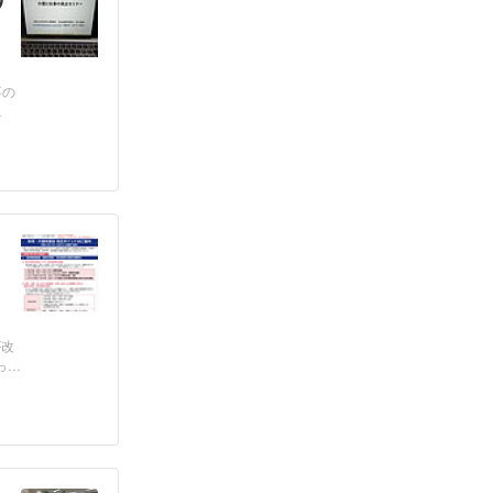
事の
が改
っ