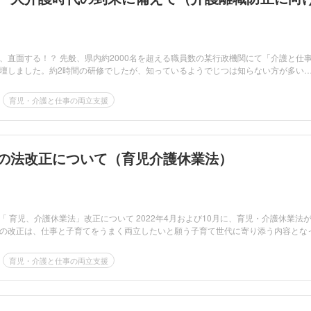
、直面する！？ 先般、県内約2000名を超える職員数の某行政機関にて「介護と仕
壇しました。約2時間の研修でしたが、知っているようでじつは知らない方が多い
育児・介護と仕事の両立支援
以降の法改正について（育児介護休業法）
 「 育児、介護休業法」改正について 2022年4月および10月に、育児・介護休業法
の改正は、仕事と子育てをうまく両立したいと願う子育て世代に寄り添う内容とな
育児・介護と仕事の両立支援