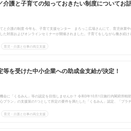
／介護と子育ての知っておきたい制度についてお
てと介護の制度 今年も、子育て支援センター まろっこ広場さんにて、育児休業中
した対面およびオンラインセミナーが開催されました。子育てをしながら働き続け
育児・介護と仕事の両立支援
定等を受けた中小企業への助成金支給が決定！
機会に「くるみん」等の認定を目指しませんか？ 令和3年10月1日施行内閣府所轄
心プラン」の支援策の1つとして所定の要件を満たした「くるみん」認定、「プラ
育児・介護と仕事の両立支援