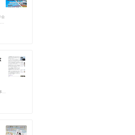
学会
ムが
が
事