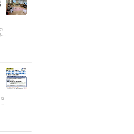
話
の
る
助成
チナ