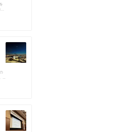
を
3年
の
..