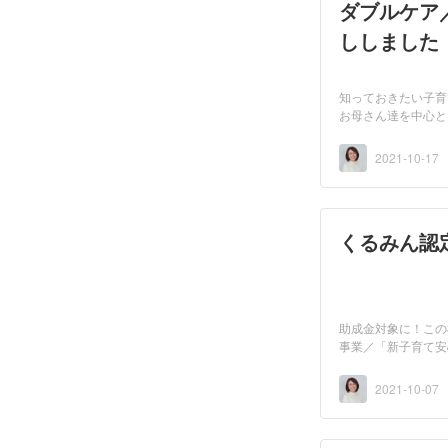
ダブルケア
ししました
知っておきたい子育
お母さん達を中心と
方...
2021-10-17
くるみん認
助成金対象に！この
事業／「新子育て安
く...
2021-10-07