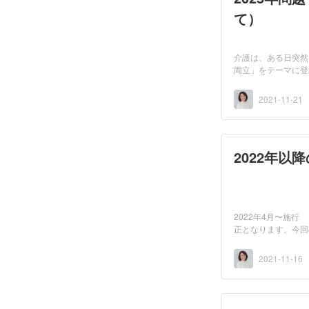
て）
介護は、ある日突然
両立」をテーマに登
「介...
2021-11-21
2022年
2022年4月〜施行
正となります。今回
て...
2021-11-16