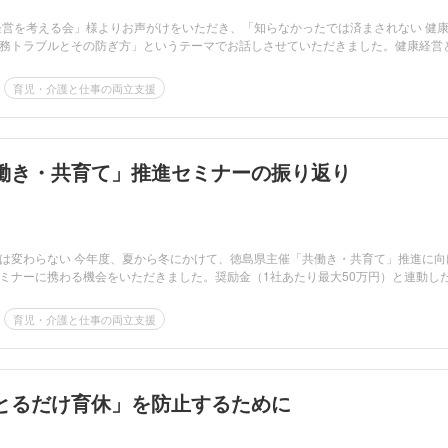
経営を考える会」様よりお声がけをいただき、「知らなかったでは済まされない 健
務トラブルとその防ぎ方」というテーマでお話しさせていただきました。健康経営と.
育児・介護と仕事の両立支援
働き・共育て」推進セミナーの振り返り
は変わらない 今年度、夏から冬にかけて、徳島県主催「共働き・共育て」推進に向
ミナーに携わる機会をいただきました。奨励金（1社あたり最大50万円）と連動し
育児・介護と仕事の両立支援
とるだけ育休」を防止するために