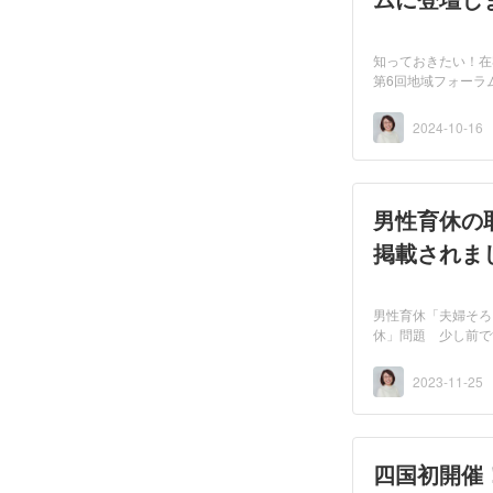
知っておきたい！在
第6回地域フォーラ
開...
2024-10-16
男性育休の
掲載されま
男性育休「夫婦そろ
休」問題 少し前で
が、...
2023-11-25
四国初開催