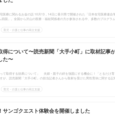
宅医療に関わるお金の話 10月13，14日に香川県で開催された「日本在宅医療連合
ム四国」。全国から沢山の医療・福祉関係者の方が参加される中、多数のプログラ
育児・介護と仕事の両立支援
取得について〜読売新聞「大手小町」に取材記事
した〜
って取得する効果について」 夫婦・親子の絆を強固にする機会に！「とるだけ育
すが、読売新聞「大手小町」の担当記者さんから取材を受けた男性育休に関する記
育児・介護と仕事の両立支援
！サンゴクエスト体験会を開催しました