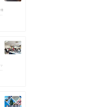
登壇
山
アッ