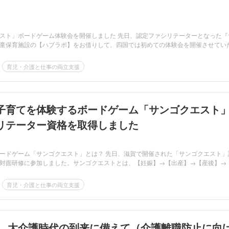
スト」ボードゲーム体験会を開催しました 先日、認定ファシリテーターとなった『
童保育施設の【ハブラボ】をお借りして、四国では初めての体験会を開催させてい
育児・介護と仕事の両立支援
子育てを体験するボードゲーム「サンゴクエスト
リテーター資格を取得しました
ードゲーム「サンゴクエスト」とは？ 先日、滋賀で開催された「サンゴクエスト」
対面研修に参加しました。サンゴクエストとは、【妊娠】→【出産】→【産後】→
育児・介護と仕事の両立支援
問題 大介護時代の到来に備えて（介護離職防止に向