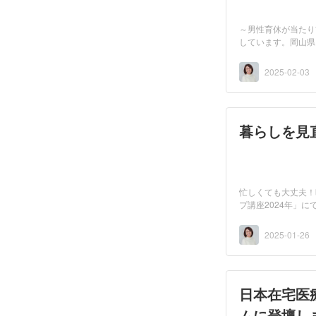
～男性育休が当たり
しています。岡山県
市で...
2025-02-03
暮らしを見
忙しくても大丈夫！
プ講座2024年」
間...
2025-01-26
日本在宅医
ムに登壇し