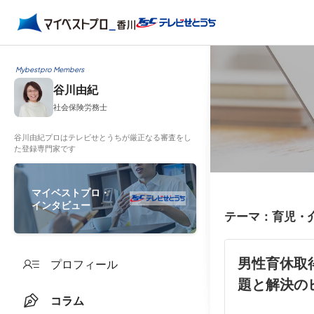
Mybestpro Members
谷川由紀
社会保険労務士
谷川由紀プロはテレビせとうちが厳正なる審査をし
た登録専門家です
マイベストプロ・
インタビュー
テーマ：育児・
男性育休取
プロフィール
題と解決の
コラム