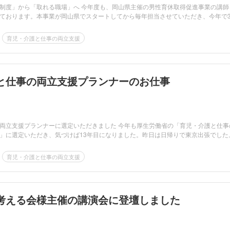
制度」から「取れる職場」へ 今年度も、岡山県主催の男性育休取得促進事業の講師
ております。本事業が岡山県でスタートしてから毎年担当させていただき、今年で
育児・介護と仕事の両立支援
と仕事の両立支援プランナーのお仕事
両立支援プランナーに選定いただきました 今年も厚生労働省の「育児・介護と仕事
」に選定いただき、気づけば13年目になりました。昨日は日帰りで東京出張でした。.
育児・介護と仕事の両立支援
考える会様主催の講演会に登壇しました