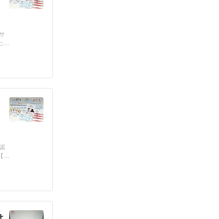
サ
た
」
認
【育
け