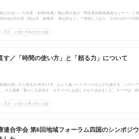
前な社会へ～今年度（令和6年度）岡山県主催の「男性育休取得推進セミナー」に
内の合計6か所（岡山市、倉敷市、津山市など）で登壇しており、今月の2月17日岡
育児・介護と仕事の両立支援
直す／「時間の使い方」と「頼る力」について
時間の使い方と頼る力 昨年11月、ひとり親パートナーズさんが主催する「パワー
にて、大人講座「暮らしを見直す」をテーマにお話しさせて頂きました。テーマは「時
育児・介護と仕事の両立支援
療連合学会 第6回地域フォーラム四国のシンポジウ
ました