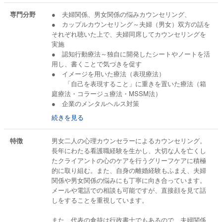
https://kokoro-kulala.com/
専門分野
● 夫婦関係、男女関係の悩みカウンセリング、
● カップルカウンセリング～夫婦（男女）双方の話を
----------------------------------------
それぞれ聴いた上で、夫婦同席してカウンセリングを
実施
● 認知行動療法～独自に開発したシートやノートを活
用し、書くことで気づきを促す
● イメージを用いた療法（表現療法）
「自己を表現すること」に重きを置いた療法（箱
庭療法・コラージュ療法・MSSM法）
● 企業のメンタルヘルス対策
続きを見る
----------------------------------------
特徴
男女二人の心理カウンセラーによるカウンセリング。
● 離婚協議書、離婚公正証書作成のサポート
長年にわたる看護職経験を生かし、大切な人を亡くし
（クラージュ行政書士法務事務所の倉持が担当）
たクライアントの心のケアを行うグリーフケアに積極
的に取り組む。また、自身の離婚経験もふまえ、夫婦
----------------------------------------
関係や男女関係の悩みにも丁寧に向き合っています。
メールや電話での相談も可能ですが、直接顔を見て話
しをすることを重視しています。
また、代表の倉持は行政書士でもあるので、夫婦関係