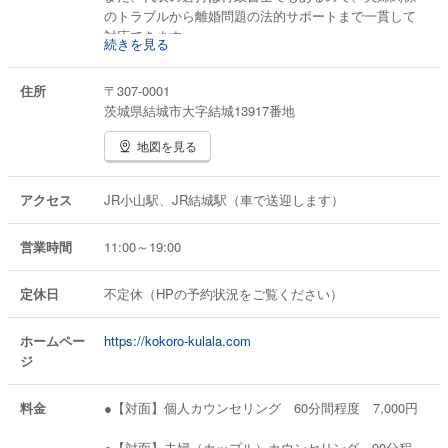
のトラブルから離婚問題の法的サポートまで一貫して
対応できます。
続きを見る
住所
〒307-0001
茨城県結城市大字結城13917番地
地図を見る
アクセス
JR小山駅、JR結城駅（車で送迎します）
営業時間
11:00～19:00
定休日
不定休（HPの予約状況をご覧ください）
ホームペー
https://kokoro-kulala.com
ジ
料金
●【対面】個人カウンセリング 60分間程度 7,000円
●【対面】夫婦（カップル）カウンセリング 90分程