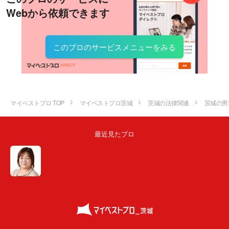
Webから依頼できます
このプロのサービスメニューをみる
マイベストプロ TOP
マイベストプロ茨城
茨城の法律関連
茨城の男
最近見たプロ