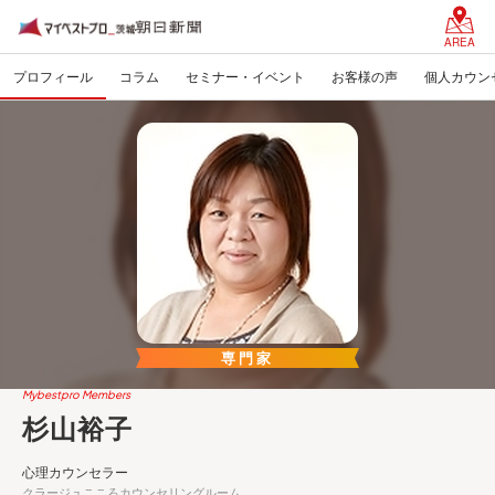
AREA
プロフィール
コラム
セミナー・イベント
お客様の声
個人カウン
専門家
Mybestpro Members
杉山裕子
心理カウンセラー
クラージュこころカウンセリングルーム