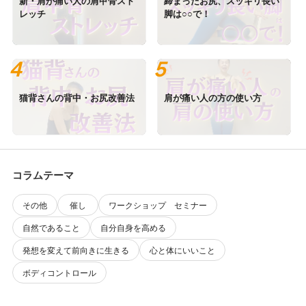
新・肩が痛い人の肩甲骨スト
締まったお尻、スッキリ長い
レッチ
脚は○○で！
猫背さんの背中・お尻改善法
肩が痛い人の方の使い方
コラムテーマ
その他
催し
ワークショップ セミナー
自然であること
自分自身を高める
発想を変えて前向きに生きる
心と体にいいこと
ボディコントロール