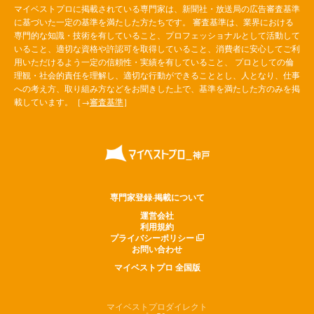
マイベストプロに掲載されている専門家は、新聞社・放送局の広告審査基準
に基づいた一定の基準を満たした方たちです。 審査基準は、業界における
専門的な知識・技術を有していること、プロフェッショナルとして活動して
いること、適切な資格や許認可を取得していること、消費者に安心してご利
用いただけるよう一定の信頼性・実績を有していること、 プロとしての倫
理観・社会的責任を理解し、適切な行動ができることとし、人となり、仕事
への考え方、取り組み方などをお聞きした上で、基準を満たした方のみを掲
載しています。［→
審査基準
］
専門家登録·掲載について
運営会社
利用規約
プライバシーポリシー
お問い合わせ
マイベストプロ 全国版
マイベストプロダイレクト