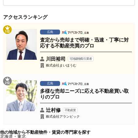
アクセスランキング
1位
広島
査定から売却まで明確・迅速・丁寧に対
応する不動産売買のプロ
川田裕司
宅地建物取引業者
株式会社まいほうむ
2位
広島
多様な売却ニーズに応える不動産買い取
りのプロ
辻村修
不動産業
株式会社アランビック
他の地域から不動産物件・賃貸の専門家を探す
北海道・東北