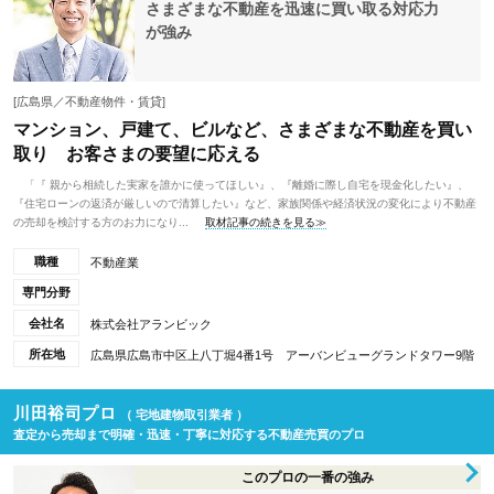
さまざまな不動産を迅速に買い取る対応力
が強み
[広島県／不動産物件・賃貸]
マンション、戸建て、ビルなど、さまざまな不動産を買い
取り お客さまの要望に応える
「『 親から相続した実家を誰かに使ってほしい』、『離婚に際し自宅を現金化したい』、
『住宅ローンの返済が厳しいので清算したい』など、家族関係や経済状況の変化により不動産
の売却を検討する方のお力になり...
取材記事の続きを見る≫
職種
不動産業
専門分野
会社名
株式会社アランビック
所在地
広島県広島市中区上八丁堀4番1号 アーバンビューグランドタワー9階
川田裕司プロ
（ 宅地建物取引業者 ）
査定から売却まで明確・迅速・丁寧に対応する不動産売買のプロ
このプロの一番の強み