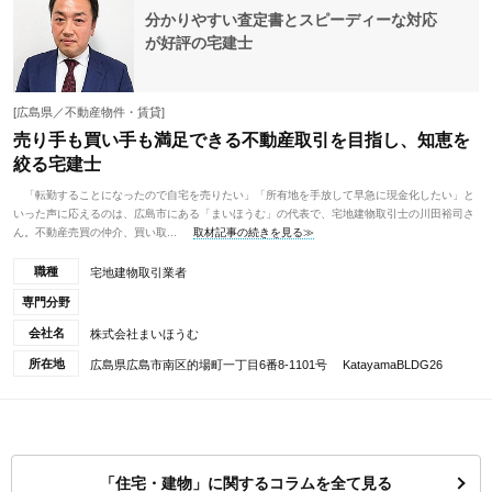
分かりやすい査定書とスピーディーな対応
が好評の宅建士
[広島県／不動産物件・賃貸]
売り手も買い手も満足できる不動産取引を目指し、知恵を
絞る宅建士
「転勤することになったので自宅を売りたい」「所有地を手放して早急に現金化したい」と
いった声に応えるのは、広島市にある「まいほうむ」の代表で、宅地建物取引士の川田裕司さ
ん。不動産売買の仲介、買い取...
取材記事の続きを見る≫
職種
宅地建物取引業者
専門分野
会社名
株式会社まいほうむ
所在地
広島県広島市南区的場町一丁目6番8-1101号 KatayamaBLDG26
「住宅・建物」に関するコラムを全て見る