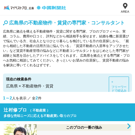
AREA
広島県の不動産物件・賃貸の専門家・コンサルタント
広島県に拠点を構える不動産物件・賃貸に関する専門家、プロのプロフィール、実
績、コラム、費用や口コミ、評判などから相談相手を探せます。結婚を機に新居選び
で悩んでいる方、社会人となりひとり暮らしを検討している方の住居探しから、「親
から相続した不動産の活用方法に悩んでいる」「賃貸不動産の入居率をアップさせた
い」など賃貸不動産管理の悩みなどに不動産コンサルタントをはじめとした専門家が
経験と知恵を活かしたアドバイスをしてくれます。 広島県を拠点とする専門家・プロ
へお気軽に相談してみてください。きっといいお望みの住居探し、賃貸不動産の悩み
を解決に導いてくれるはずです。
現在の検索条件
＋
広島県
×
不動産物件・賃貸
フリーワー
ドで絞込み
1～2
2
人を表示 ／ 全
件
辻村修プロ
（ 不動産業 ）
多様な売却ニーズに応える不動産買い取りのプロ
このプロの一番の強み