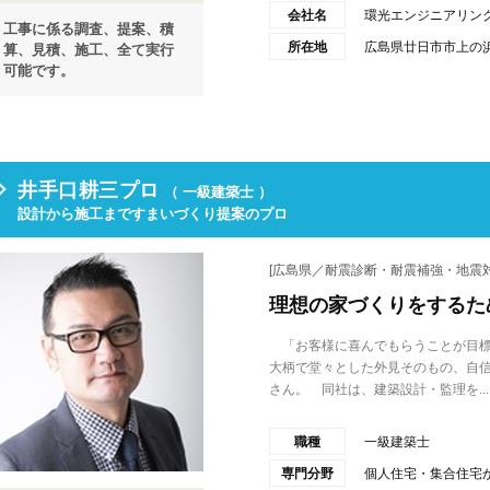
会社名
環光エンジニアリン
工事に係る調査、提案、積
所在地
広島県廿日市市上の浜2
算、見積、施工、全て実行
可能です。
井手口耕三プロ
（ 一級建築士 ）
設計から施工まですまいづくり提案のプロ
[広島県／耐震診断・耐震補強・地震対
理想の家づくりをするた
「お客様に喜んでもらうことが目標
大柄で堂々とした外見そのもの、自信に
さん。 同社は、建築設計・監理を...
職種
一級建築士
専門分野
個人住宅・集合住宅