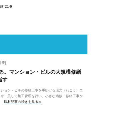
町21-9
策]
る。マンション・ビルの大規模修繕
指す
ンション・ビルの修繕工事を手掛ける環光（わこう）エ
フが一貫して施工管理を行い、小さな補修・修繕工事か
取材記事の続きを見る≫