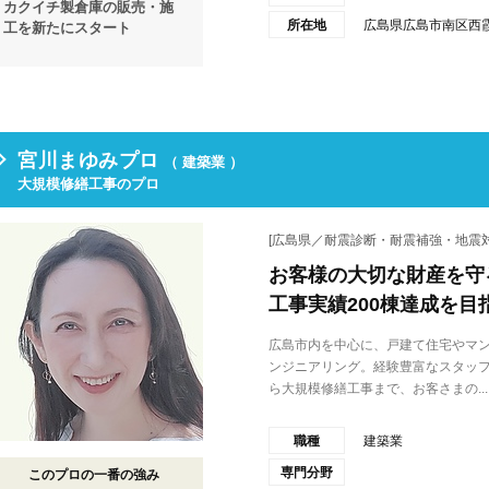
カクイチ製倉庫の販売・施
所在地
広島県広島市南区西霞
工を新たにスタート
宮川まゆみプロ
（ 建築業 ）
大規模修繕工事のプロ
[広島県／耐震診断・耐震補強・地震対
お客様の大切な財産を守
工事実績200棟達成を目
広島市内を中心に、戸建て住宅やマ
ンジニアリング。経験豊富なスタッ
ら大規模修繕工事まで、お客さまの...
職種
建築業
専門分野
このプロの一番の強み