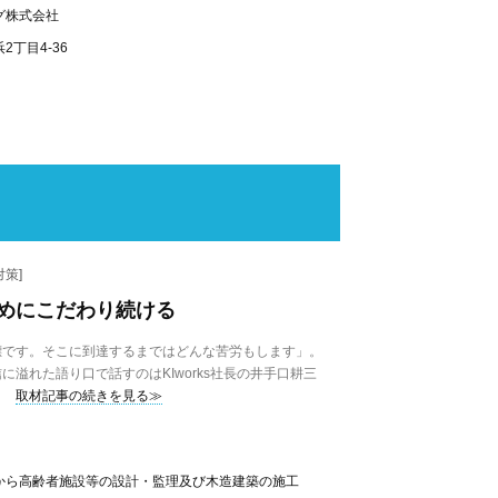
グ株式会社
丁目4-36
策]
めにこだわり続ける
です。そこに到達するまではどんな苦労もします」。
溢れた語り口で話すのはKIworks社長の井手口耕三
取材記事の続きを見る≫
から高齢者施設等の設計・監理及び木造建築の施工