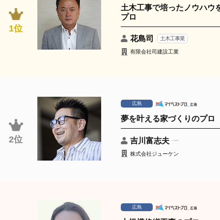
土木工事で培ったノウハウ
プロ
1位
花島司
土木工事業
有限会社司建設工業
広島
夢を叶える家づくりのプロ
2位
吉川富志夫
株式会社ジューケン
広島