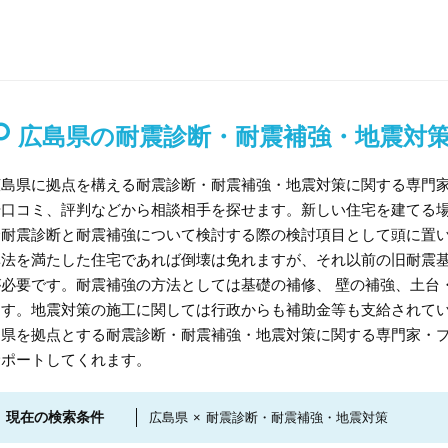
広島県の耐震診断・耐震補強・地震対
広島県に拠点を構える耐震診断・耐震補強・地震対策に関する専門
や口コミ、評判などから相談相手を探せます。新しい住宅を建てる
合耐震診断と耐震補強について検討する際の検討項目として頭に置い
準法を満たした住宅であれば倒壊は免れますが、それ以前の旧耐震
が必要です。耐震補強の方法としては基礎の補修、 壁の補強、土台
ます。地震対策の施工に関しては行政からも補助金等も支給されて
島県を拠点とする耐震診断・耐震補強・地震対策に関する専門家・
サポートしてくれます。
現在の検索条件
広島県
×
耐震診断・耐震補強・地震対策