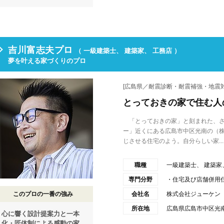
吉川富志夫プロ
（ 一級建築士、 建築家、 工務店 ）
夢を叶える家づくりのプロ
[広島県／耐震診断・耐震補強・地震対
とっておきの家で住む人
「とっておきの家」と刻まれた、さ
ー」近くにある広島市中区光南の（
じさせる住宅のよう。自分らしい家...
職種
一級建築士、 建築家
専門分野
・住宅及び店舗併用
このプロの一番の強み
会社名
株式会社ジューケン
所在地
広島県広島市中区光南
心に響く設計提案力と一本
化・匠体制による感動の家