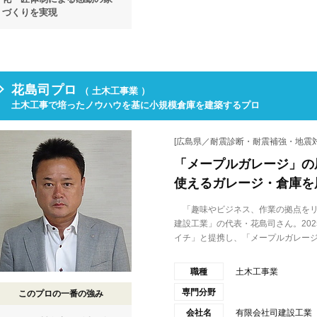
づくりを実現
花島司プロ
（ 土木工事業 ）
土木工事で培ったノウハウを基に小規模倉庫を建築するプロ
[広島県／耐震診断・耐震補強・地震対
「メープルガレージ」の
使えるガレージ・倉庫を
「趣味やビジネス、作業の拠点をリ
建設工業」の代表・花島司さん。20
イチ」と提携し、「メープルガレージ.
職種
土木工事業
専門分野
このプロの一番の強み
会社名
有限会社司建設工業