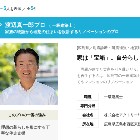
～5
5
人を表示 ／ 全
件
渡辺真一郎プロ
（ 一級建築士 ）
家族の物語から理想の住まいを設計するリノベーションのプロ
[広島県／耐震診断・耐震補強・地震対
家は「宝箱」。自分らし
両親が建てた実家を引き継いだり、
を再生するのは、広島市の一級建築
てやマンションのリノベーション・...
職種
一級建築士
専門分野
このプロの一番の強み
会社名
株式会社アクトリー/一
所在地
広島県広島市西区東観音
理想の暮らしを形にする丁
寧な伴走支援