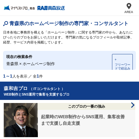
AREA
青森県のホームページ制作の専門家・コンサルタント
日本各地に事務所を構える「ホームページ制作」に関する専門家の中から、あなたに
ぴったりのプロをお探しいただけます。 専門家の気になるプロフィールや取材記事、
経歴、サービス内容を掲載しています。
現在の検索条件
＋
青森県
×
ホームページ制作
フリーワー
ドで絞込み
1～1
1
人を表示 ／ 全
件
森和吉プロ
（ ITコンサルタント ）
WEB制作とSNS運用で集客を支援するプロ
このプロの一番の強み
起業時のWEB制作からSNS運用、集客改善
まで支援し自走支援