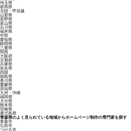
埼玉県
群馬県
北陸・甲信越
山梨県
長野県
富山県
石川県
福井県
中部
愛知県
静岡県
三重県
関西
大阪府
京都府
兵庫県
奈良県
四国
徳島県
香川県
愛媛県
高知県
九州・沖縄
福岡県
大分県
熊本県
宮崎県
鹿児島県
青森県のよく見られている地域からホームページ制作の専門家を探す
青森市
弘前市
つがる市