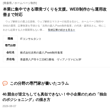
[青森県／ホームページ制作]
本業に集中できる環境づくりを支援。WEB制作から運用改
善まで対応
ウェブ解析士の最上位資格、ウェブ解析士マスターの知見を生かし、ホームページ制作や
SNSの運用、記事執筆を手掛ける「吉和の森八戸web制作集客」の代表・森和吉さん。特にこ
れから起業する人や開業間もない事...
取材記事の続きを見る≫
職種
ITコンサルタント
専門分野
会社名
株式会社吉和の森八戸web制作集客
所在地
青森県八戸市十三日町1番地 ヴィアノヴァビル3F
この分野の専門家が書いたコラム
40.競合が逆立ちしても真似できない！中小企業のための「独自
のポジショニング」の描き方
2026-08-07