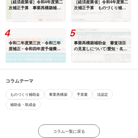
［経済産業省］令和4年度第二
［経済産業省］令和4年度第二
次補正予算 事業再構築補助
次補正予算 ものづくり補助
金②/愛知・名古屋
金/愛知・名古屋
令和二年度第三次・令和三年
事業再構築補助金 審査項目
度補正・令和四年度予備費
の見直しについて/愛知・名古
「事業再構築補助金（第7
屋
回）」/愛知・名古屋
コラムテーマ
ものづくり補助金
事業再構築
予算案
法認定
補助金・助成金
コラム一覧に戻る