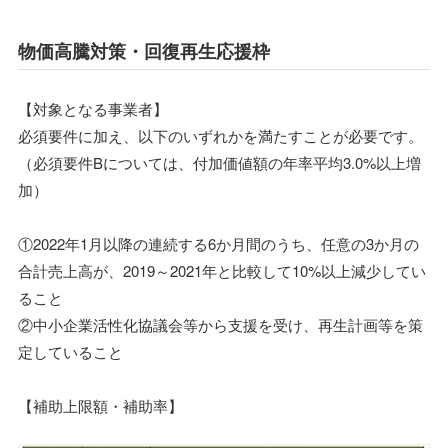
物価⾼騰対策・回復再⽣応援枠
【対象となる事業者】
必須要件に加え、以下のいずれかを満たすことが必要です。
（必須要件Bについては、付加価値額の年率平均3.0%以上増
加）
①2022年1⽉以降の連続する6か⽉間のうち、任意の3か⽉の
合計売上⾼が、2019～2021年と⽐較して10%以上減少してい
ること
②中⼩企業活性化協議会等から⽀援を受け、再⽣計画等を策
定していること
【補助上限額・補助率】