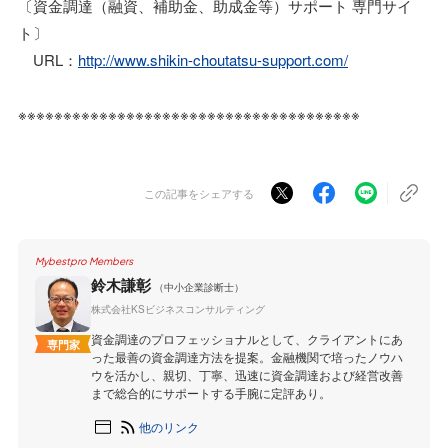
〔資金調達（融資、補助金、助成金等）サポート 専門サイ
ト〕
URL：
http://www.shikin-choutatsu-support.com/
※※※※※※※※※※※※※※※※※※※※※※※※※※※※※※※※※※※※※※
この記事をシェアする
Mybestpro Members
鈴木謙彰
（中小企業診断士）
株式会社KSビジネスコンサルティング
資金調達のプロフェッショナルとして、クライアントにあ
専門家
った最善の資金調達方法を提案。金融機関で培ったノウハ
ウを活かし、親切、丁寧、迅速に資金調達および経営改善
まで総合的にサポートする手腕に定評あり。
他のリンク