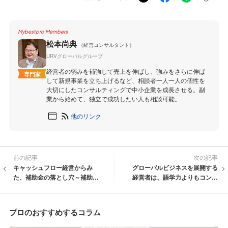
Mybestpro Members
松本尚典
（経営コンサルタント）
URVグローバルグループ
経営者の弱みを補強して売上を伸ばし、強みをさらに伸ば
専門家
して新規事業を立ち上げるなど、相談者一人一人の個性を
大切にしたコンサルティングで中小企業を成長させる。副
業から始めて、独立で成功したい人も相談可能。
他のリンク
前の記事
次の記事
キャッシュフロー経営からみ
グローバルビジネスを展開する
た、補助金の落とし穴～補助金
経営者は、語学力よりもコンテ
支援業者の営業に騙されないた
クスト力を養え
めに～
プロのおすすめするコラム