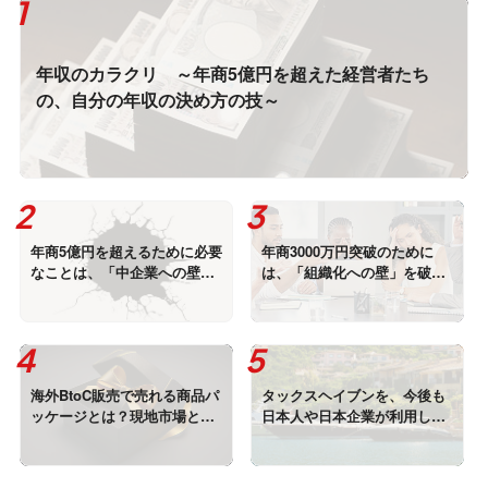
年収のカラクリ ～年商5億円を超えた経営者たち
の、自分の年収の決め方の技～
年商5億円を超えるために必要
年商3000万円突破のために
なことは、「中企業への壁」
は、「組織化への壁」を破
を破ること！
れ！
海外BtoC販売で売れる商品パ
タックスヘイブンを、今後も
ッケージとは？現地市場と消
日本人や日本企業が利用し続
費者に選ばれるデザイン戦略
ける条件