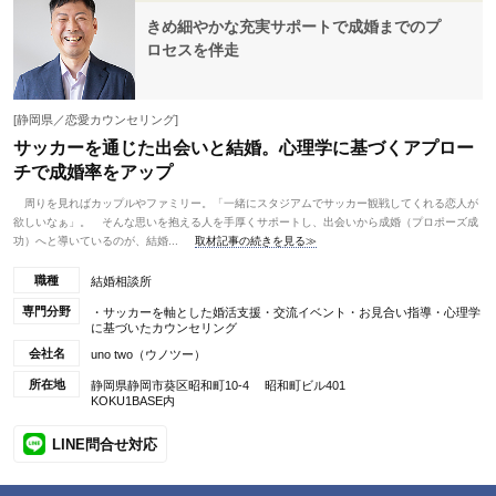
きめ細やかな充実サポートで成婚までのプ
ロセスを伴走
[静岡県／恋愛カウンセリング]
サッカーを通じた出会いと結婚。心理学に基づくアプロー
チで成婚率をアップ
周りを見ればカップルやファミリー。「一緒にスタジアムでサッカー観戦してくれる恋人が
欲しいなぁ」。 そんな思いを抱える人を手厚くサポートし、出会いから成婚（プロポーズ成
功）へと導いているのが、結婚...
取材記事の続きを見る≫
職種
結婚相談所
専門分野
・サッカーを軸とした婚活支援・交流イベント・お見合い指導・心理学
に基づいたカウンセリング
会社名
uno two（ウノツー）
所在地
静岡県静岡市葵区昭和町10-4 昭和町ビル401
KOKU1BASE内
LINE問合せ対応