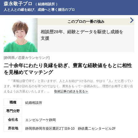
森永敬子プロ
（ 結婚相談所 ）
人と人との縁を結び、成婚へと導く婚活のプロ
このプロの一番の強み
相談歴28年、経験とデータを駆使し成婚を
支援
[静岡県／恋愛カウンセリング]
二十余年にわたり良縁を紡ぎ、豊富な経験値をもとに相性
を見極めてマッチング
「『果報は寝て待て』と言いますが、人と人を結びつけるのは、やはり『人』だと思ってい
ます。幸運が訪れるのを待つのではなく、勇気をもって一歩踏み出し、理想のお相手と巡り合
えるようお力添えいたします」...
取材記事の続きを見る≫
職種
結婚相談所
専門分野
会社名
エンゼルブーケ静岡
所在地
静岡県静岡市葵区鷹匠2丁目8-10 静鉄鷹二センタービル2F