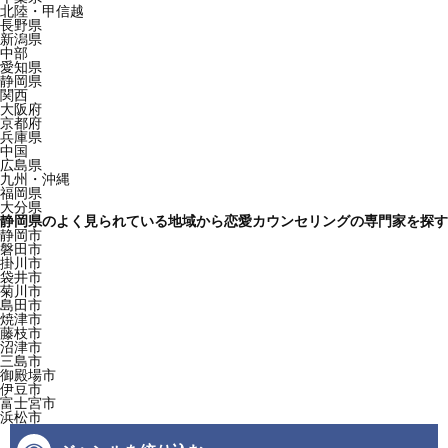
北陸・甲信越
長野県
新潟県
中部
愛知県
静岡県
関西
大阪府
京都府
兵庫県
中国
広島県
九州・沖縄
福岡県
大分県
静岡県のよく見られている地域から恋愛カウンセリングの専門家を探す
静岡市
磐田市
掛川市
袋井市
菊川市
島田市
焼津市
藤枝市
沼津市
三島市
御殿場市
伊豆市
富士宮市
浜松市