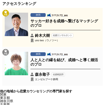
アクセスランキング
1位
静岡
サッカー好きを成婚へ繋げるマッチング
のプロ
鈴木大樹
結婚コンサルタント
uno two（ウノツー）
2位
静岡
人と人との縁を結び、成婚へと導く婚活
のプロ
森永敬子
結婚相談所
エンゼルブーケ静岡
他の地域から恋愛カウンセリングの専門家を探す
関東
東京都
神奈川県
千葉県