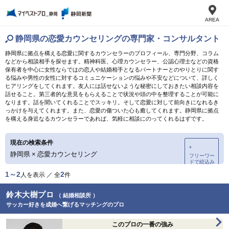
AREA
静岡県の恋愛カウンセリングの専門家・コンサルタント
静岡県に拠点を構える恋愛に関するカウンセラーのプロフィール、専門分野、コラム
などから相談相手を探せます。精神科医、心理カウンセラー、公認心理士などの資格
保有者を中心に女性ならではの恋人や結婚相手となるパートナーとのやりとりに関す
る悩みや男性の女性に対するコミュニケーションの悩みや不安などについて、詳しく
ヒアリングをしてくれます。友人には話せないような秘密にしておきたい相談内容を
話せること。第三者的な意見をもらえることで状況や頭の中を整理することが可能に
なります。話を聞いてくれることでスッキリ。そして恋愛に対して前向きになれるき
っかけを与えてくれます。また、恋愛の傷ついた心も癒してくれます。静岡県に拠点
を構える身近なるカウンセラーであれば、気軽に相談にのってくれるはずです。
現在の検索条件
＋
静岡県
×
恋愛カウンセリング
フリーワー
ドで絞込み
1～2
2
人を表示 ／ 全
件
鈴木大樹プロ
（ 結婚相談所 ）
サッカー好きを成婚へ繋げるマッチングのプロ
このプロの一番の強み