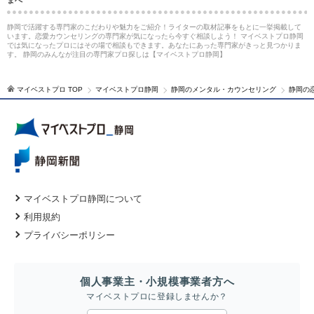
まへ
静岡で活躍する専門家のこだわりや魅力をご紹介！ライターの取材記事をもとに一挙掲載して
います。恋愛カウンセリングの専門家が気になったら今すぐ相談しよう！ マイベストプロ静岡
では気になったプロにはその場で相談もできます。あなたにあった専門家がきっと見つかりま
す。 静岡のみんなが注目の専門家プロ探しは【マイベストプロ静岡】
マイベストプロ TOP
マイベストプロ静岡
静岡のメンタル・カウンセリング
静岡の
マイベストプロ静岡について
利用規約
プライバシーポリシー
個人事業主・小規模事業者方へ
マイベストプロに登録しませんか？