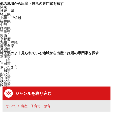
他の地域から出産・妊活の専門家を探す
関東
神奈川県
埼玉県
北陸・甲信越
福井県
中部
静岡県
三重県
関西
京都府
九州・沖縄
鹿児島県
沖縄県
埼玉県のよく見られている地域から出産・妊活の専門家を探す
本庄市
川口市
戸田市
さいたま市
川越市
所沢市
狭山市
秩父市
飯能市
ジャンルを絞り込む
すべて
出産・子育て・教育