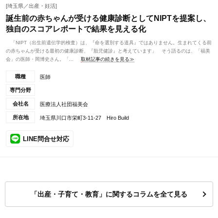
[埼玉県／出産・妊活]
誕生前の赤ちゃんが受ける健康診断としてNIPTを提案し、
独自のスコアレポートで結果を見える化
「NIPT（出生前遺伝学的検査）は、『命を選別する道具』ではありません。生まれてくる前
の赤ちゃんが受ける最初の健康診断、『胎児健診』と考えています」 そう語るのは、「福美
会」の医師・岡博史さん。「...
取材記事の続きを見る≫
職種
医師
専門分野
会社名
医療法人社団福美会
所在地
埼玉県川口市栄町3-11-27 Hiro Build
LINE問合せ対応
「出産・子育て・教育」に関するコラムを全て見る