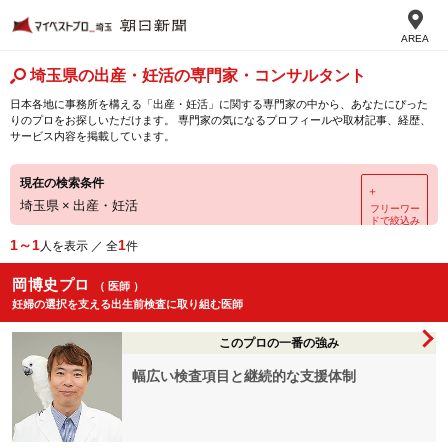
AREA
埼玉県の出産・妊活の専門家・コンサルタント
日本各地に事務所を構える「出産・妊活」に関する専門家の中から、あなたにぴった
りのプロをお探しいただけます。 専門家の気になるプロフィールや取材記事、経歴、
サービス内容を掲載しています。
現在の検索条件
＋
埼玉県
×
出産・妊活
フリーワー
ドで絞込み
1～1
1
人を表示 ／ 全
件
岡博史プロ
（ 医師 ）
妊婦の選択を支える出生前検査に取り組む医師
このプロの一番の強み
幅広い検査項目と継続的な支援体制