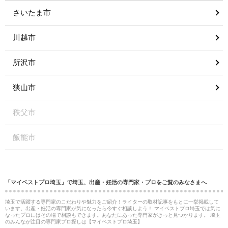
さいたま市
川越市
所沢市
狭山市
秩父市
飯能市
「マイベストプロ埼玉」で埼玉、出産・妊活の専門家・プロをご覧のみなさまへ
埼玉で活躍する専門家のこだわりや魅力をご紹介！ライターの取材記事をもとに一挙掲載して
います。出産・妊活の専門家が気になったら今すぐ相談しよう！ マイベストプロ埼玉では気に
なったプロにはその場で相談もできます。あなたにあった専門家がきっと見つかります。 埼玉
のみんなが注目の専門家プロ探しは【マイベストプロ埼玉】