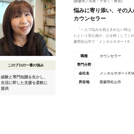
[愛媛県／出産・子育て・教育]
悩みに寄り添い、その人
カウンセラー
「一人で悩みを抱えきれない時は、
たという安心感が、心を軽くしてくれ
媛県松山市で「メンタルサポートK...
職種
カウンセラー
専門分野
このプロの一番の強み
会社名
メンタルサポートK's
経験と専門知識を生かし、
所在地
愛媛県松山市
生活に即した支援を柔軟に
提供