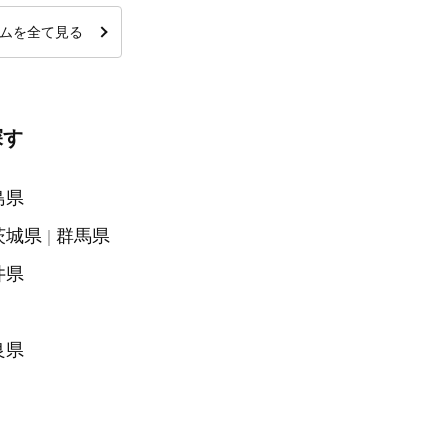
ムを全て見る
探す
島県
茨城県
群馬県
井県
良県