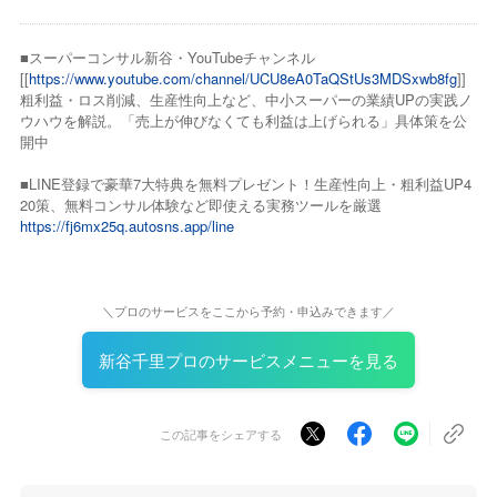
■スーパーコンサル新谷・YouTubeチャンネル
[[
https://www.youtube.com/channel/UCU8eA0TaQStUs3MDSxwb8fg
]]
粗利益・ロス削減、生産性向上など、中小スーパーの業績UPの実践ノ
ウハウを解説。「売上が伸びなくても利益は上げられる」具体策を公
開中
■LINE登録で豪華7大特典を無料プレゼント！生産性向上・粗利益UP4
20策、無料コンサル体験など即使える実務ツールを厳選
https://fj6mx25q.autosns.app/line
＼プロのサービスをここから予約・申込みできます／
新谷千里プロのサービスメニューを見る
この記事をシェアする