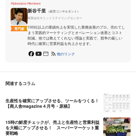
Mybestpro Members
新谷千里
（経営コンサルタント）
有限会社サミットリテイリングセンター
100社以上の業績向上を実現した業務改善のプロ。売れてし
専門家
まう実践的マーケティングとオペレーション改善とコスト
削減。他では教えてくれない理論と実践で、競争の厳しい
時代に確実に営業利益を向上させます。
他のリンク
関連するコラム
生産性を確実にアップさせる、ツールをつくる！
【商人舎magazine４月号・原稿】
15時の鮮度チェックが、売上と生産性と営業利益
を大幅にアップさせる！ スーパーマーケット重
要戦略