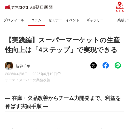
AREA
プロフィール
コラム
セミナー・イベント
ギャラリー
業績アッ
【実践編】スーパーマーケットの生産
性向上は「4ステップ」で実現できる
新谷千里
2026年4月6日
2026年6月19日
テーマ：
スーパーの業務改善
― 在庫・欠品改善からチーム力開発まで、利益を
伸ばす実践手順 ―