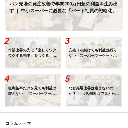
パン売場の発注改善で年間200万円超の利益を生み出
す ｜ 中小スーパーに必要な「パート社員の戦略化」
作業改善の先に「楽しくワク
安売りを続けても利益は残ら
ワクする売場」をつくる ｜
ない｜スーパーマーケットが
カルディとIKEAに学ぶ店舗体
「価格以外の来店理由」をつ
験の高め方
くる方法
粗利益率だけを見ても利益は
なぜ売場改善は進まないの
増えない ｜ スーパーマーケ
か？ 5店舗巡回で見えた
ットが見直すべき5つの現場管
「基本業務プロセス未実行」
理
という本当の課題『真因』
コラムテーマ