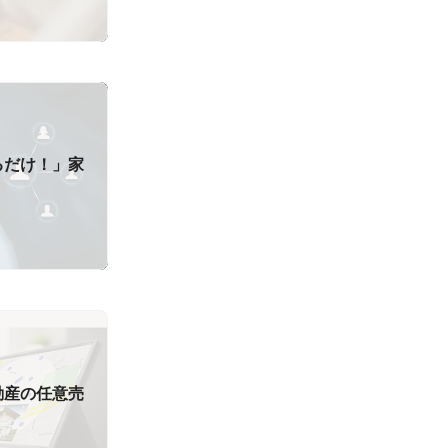
るだけ！」家
動産の任意売