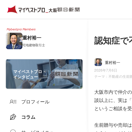
Mybestpro Members
認知症で
重村裕一
宅地建物取引士
重村裕一
2026年7月6日
マイベストプロ・
インタビュー
テーマ：
不動産の生前
大阪市内で仲介の
談以上に、実は「
プロフィール
というご相談を受
コラム
生前贈与や売却は