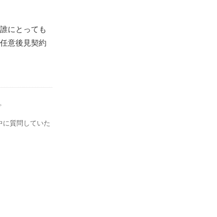
誰にとっても
任意後見契約
。
中に質問していた