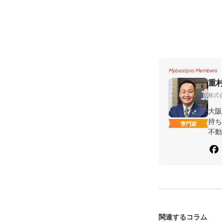
Mybestpro Members
重
株式
大阪
持ち
専門家
不動
関連するコラム