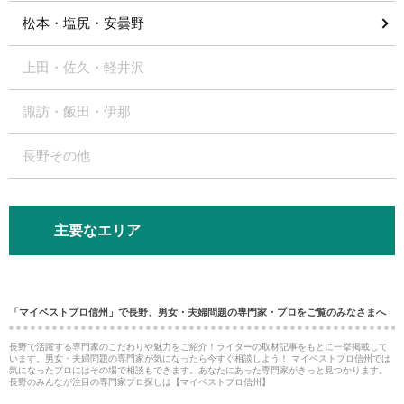
松本・塩尻・安曇野
上田・佐久・軽井沢
諏訪・飯田・伊那
長野その他
主要なエリア
「マイベストプロ信州」で長野、男女・夫婦問題の専門家・プロをご覧のみなさまへ
長野で活躍する専門家のこだわりや魅力をご紹介！ライターの取材記事をもとに一挙掲載して
います。男女・夫婦問題の専門家が気になったら今すぐ相談しよう！ マイベストプロ信州では
気になったプロにはその場で相談もできます。あなたにあった専門家がきっと見つかります。
長野のみんなが注目の専門家プロ探しは【マイベストプロ信州】