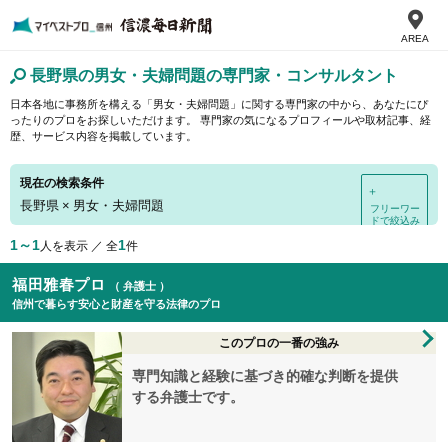
AREA
長野県の男女・夫婦問題の専門家・コンサルタント
日本各地に事務所を構える「男女・夫婦問題」に関する専門家の中から、あなたにぴ
ったりのプロをお探しいただけます。 専門家の気になるプロフィールや取材記事、経
歴、サービス内容を掲載しています。
現在の検索条件
＋
長野県
×
男女・夫婦問題
フリーワー
ドで絞込み
1～1
1
人を表示 ／ 全
件
福田雅春プロ
（ 弁護士 ）
信州で暮らす安心と財産を守る法律のプロ
このプロの一番の強み
専門知識と経験に基づき的確な判断を提供
する弁護士です。