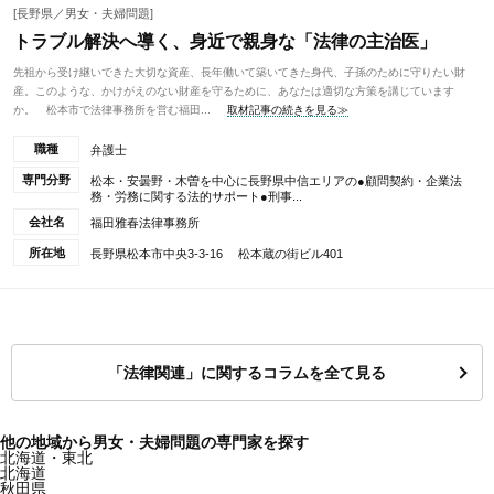
[長野県／男女・夫婦問題]
トラブル解決へ導く、身近で親身な「法律の主治医」
先祖から受け継いできた大切な資産、長年働いて築いてきた身代、子孫のために守りたい財
産。このような、かけがえのない財産を守るために、あなたは適切な方策を講じています
か。 松本市で法律事務所を営む福田...
取材記事の続きを見る≫
職種
弁護士
専門分野
松本・安曇野・木曽を中心に長野県中信エリアの●顧問契約・企業法
務・労務に関する法的サポート●刑事...
会社名
福田雅春法律事務所
所在地
長野県松本市中央3-3-16 松本蔵の街ビル401
「法律関連」に関するコラムを全て見る
他の地域から男女・夫婦問題の専門家を探す
北海道・東北
北海道
秋田県