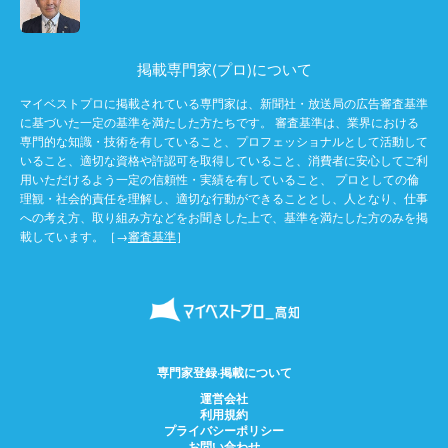
掲載専門家(プロ)について
マイベストプロに掲載されている専門家は、新聞社・放送局の広告審査基準
に基づいた一定の基準を満たした方たちです。 審査基準は、業界における
専門的な知識・技術を有していること、プロフェッショナルとして活動して
いること、適切な資格や許認可を取得していること、消費者に安心してご利
用いただけるよう一定の信頼性・実績を有していること、 プロとしての倫
理観・社会的責任を理解し、適切な行動ができることとし、人となり、仕事
への考え方、取り組み方などをお聞きした上で、基準を満たした方のみを掲
載しています。［→
審査基準
］
専門家登録·掲載について
運営会社
利用規約
プライバシーポリシー
お問い合わせ