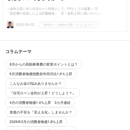
＜金利上昇に伴う住宅ローン対策として、FPとしての提案＞ ①
「固定費の見直しによる貯蓄確保」 ②「金利上昇に強いローンへ
の借り換え」 ③「繰り上げ返済の活用」の3つのステップで、家
計全体のリスク管理...
2026-06-02
『住宅ローン金利が上昇！どうしよう？』
コラムテーマ
8月からの高額療養費の変更ポイントとは？
6月消費者物価指数前年同月比1.6％上昇
こんなお金の悩みありませんか？
『住宅ローン金利が上昇！どうしよう？』
4月の消費者物価1.4%上昇 3カ月連続
老後の不安を『見える化』しませんか？
2026年3月の消費者物価1.8%上昇