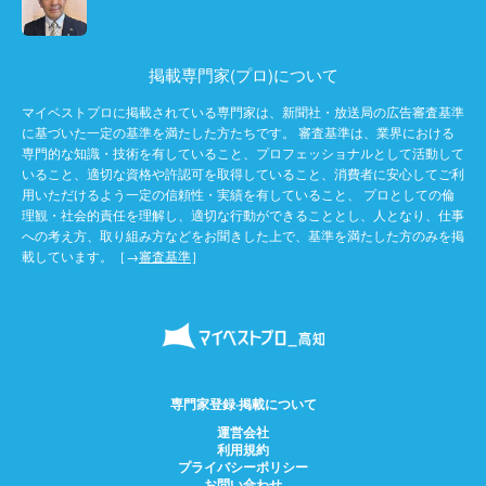
掲載専門家(プロ)について
マイベストプロに掲載されている専門家は、新聞社・放送局の広告審査基準
に基づいた一定の基準を満たした方たちです。 審査基準は、業界における
専門的な知識・技術を有していること、プロフェッショナルとして活動して
いること、適切な資格や許認可を取得していること、消費者に安心してご利
用いただけるよう一定の信頼性・実績を有していること、 プロとしての倫
理観・社会的責任を理解し、適切な行動ができることとし、人となり、仕事
への考え方、取り組み方などをお聞きした上で、基準を満たした方のみを掲
載しています。［→
審査基準
］
専門家登録·掲載について
運営会社
利用規約
プライバシーポリシー
お問い合わせ