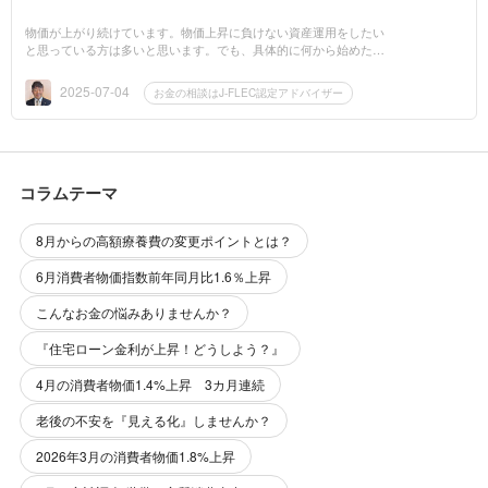
物価が上がり続けています。物価上昇に負けない資産運用をしたい
と思っている方は多いと思います。でも、具体的に何から始めたら
いいか？誰に相談したらいいかわからない？そのような声をよくお
聞きします。...
2025-07-04
お金の相談はJ-FLEC認定アドバイザー
コラムテーマ
8月からの高額療養費の変更ポイントとは？
6月消費者物価指数前年同月比1.6％上昇
こんなお金の悩みありませんか？
『住宅ローン金利が上昇！どうしよう？』
4月の消費者物価1.4%上昇 3カ月連続
老後の不安を『見える化』しませんか？
2026年3月の消費者物価1.8%上昇