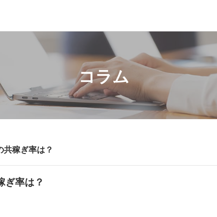
コラム
の共稼ぎ率は？
稼ぎ率は？