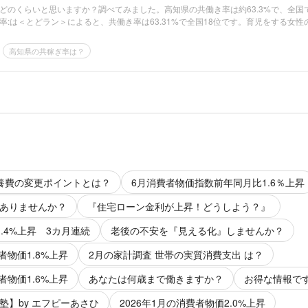
どのくらいと思いますか？調べてみました。高知県の共働き率は約63.3%で、全国
率:は＜とどラン＞によると、共働き率は63.31%で全国18位です。育児をする女性
高知県の共稼ぎ率は？
養費の変更ポイントとは？
6月消費者物価指数前年同月比1.6％上昇
ありませんか？
『住宅ローン金利が上昇！どうしよう？』
.4%上昇 3カ月連続
老後の不安を『見える化』しませんか？
者物価1.8%上昇
2月の家計調査 世帯の実質消費支出 は？
者物価1.6%上昇
あなたは何歳まで働きますか？
お得な情報で
塾】by エフピーあさひ
2026年1月の消費者物価2.0%上昇