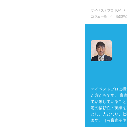
マイベストプロ TOP
コラム一覧
高知県
マイベストプロに掲
た方たちです。 審
て活動していること
定の信頼性・実績を
とし、人となり、仕
ます。［→
審査基準