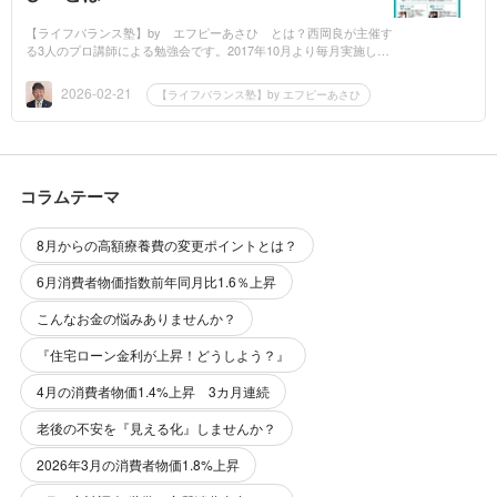
【ライフバランス塾】by エフピーあさひ とは？西岡良が主催す
る3人のプロ講師による勉強会です。2017年10月より毎月実施して
います。・テーマは ＜あなたの望む人生の実現＞ お手伝い
『お金の健康』...
2026-02-21
【ライフバランス塾】by エフピーあさひ
コラムテーマ
8月からの高額療養費の変更ポイントとは？
6月消費者物価指数前年同月比1.6％上昇
こんなお金の悩みありませんか？
『住宅ローン金利が上昇！どうしよう？』
4月の消費者物価1.4%上昇 3カ月連続
老後の不安を『見える化』しませんか？
2026年3月の消費者物価1.8%上昇