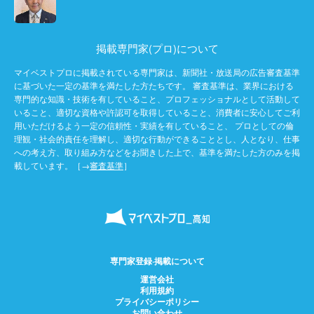
掲載専門家(プロ)について
マイベストプロに掲載されている専門家は、新聞社・放送局の広告審査基準
に基づいた一定の基準を満たした方たちです。 審査基準は、業界における
専門的な知識・技術を有していること、プロフェッショナルとして活動して
いること、適切な資格や許認可を取得していること、消費者に安心してご利
用いただけるよう一定の信頼性・実績を有していること、 プロとしての倫
理観・社会的責任を理解し、適切な行動ができることとし、人となり、仕事
への考え方、取り組み方などをお聞きした上で、基準を満たした方のみを掲
載しています。［→
審査基準
］
専門家登録·掲載について
運営会社
利用規約
プライバシーポリシー
お問い合わせ