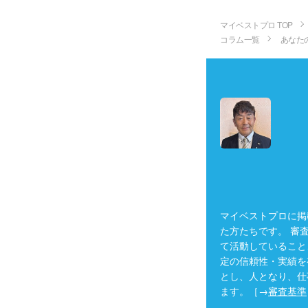
マイベストプロ TOP
コラム一覧
あなた
マイベストプロに掲
た方たちです。 審
て活動していること
定の信頼性・実績を
とし、人となり、仕
ます。［→
審査基準