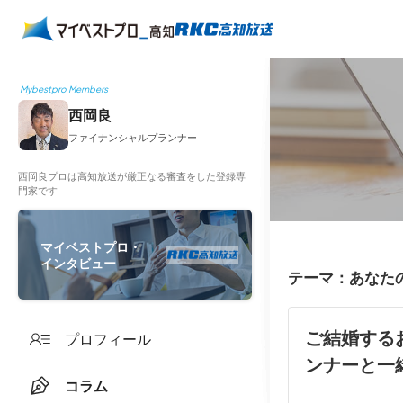
Mybestpro Members
西岡良
ファイナンシャルプランナー
西岡良プロは高知放送が厳正なる審査をした登録専
門家です
マイベストプロ・
インタビュー
テーマ：あなた
ご結婚する
プロフィール
ンナーと一
コラム