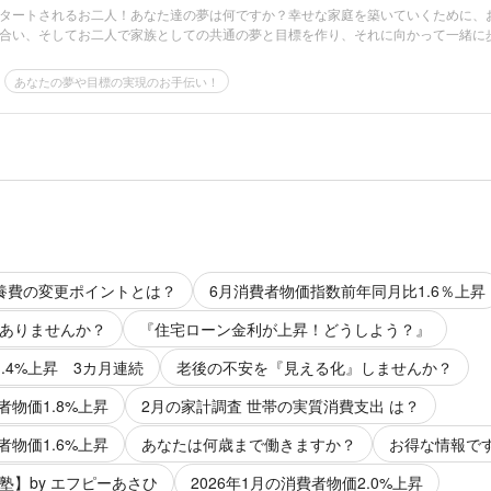
タートされるお二人！あなた達の夢は何ですか？幸せな家庭を築いていくために、
合い、そしてお二人で家族としての共通の夢と目標を作り、それに向かって一緒に
あなたの夢や目標の実現のお手伝い！
養費の変更ポイントとは？
6月消費者物価指数前年同月比1.6％上昇
ありませんか？
『住宅ローン金利が上昇！どうしよう？』
.4%上昇 3カ月連続
老後の不安を『見える化』しませんか？
者物価1.8%上昇
2月の家計調査 世帯の実質消費支出 は？
者物価1.6%上昇
あなたは何歳まで働きますか？
お得な情報で
塾】by エフピーあさひ
2026年1月の消費者物価2.0%上昇