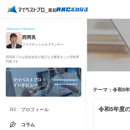
Mybestpro Members
西岡良
ファイナンシャルプランナー
西岡良プロは高知放送が厳正なる審査をした登録専
門家です
マイベストプロ・
インタビュー
テーマ：令和5
令和5年度
プロフィール
コラム