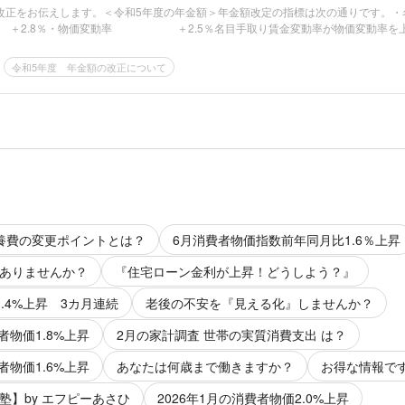
改正をお伝えします。＜令和5年度の年金額＞年金額改定の指標は次の通りです。・
率 ＋2.8％・物価変動率 ＋2.5％名目手取り賃金変動率が物価変動率を
令和5年度 年金額の改正について
養費の変更ポイントとは？
6月消費者物価指数前年同月比1.6％上昇
ありませんか？
『住宅ローン金利が上昇！どうしよう？』
.4%上昇 3カ月連続
老後の不安を『見える化』しませんか？
者物価1.8%上昇
2月の家計調査 世帯の実質消費支出 は？
者物価1.6%上昇
あなたは何歳まで働きますか？
お得な情報で
塾】by エフピーあさひ
2026年1月の消費者物価2.0%上昇