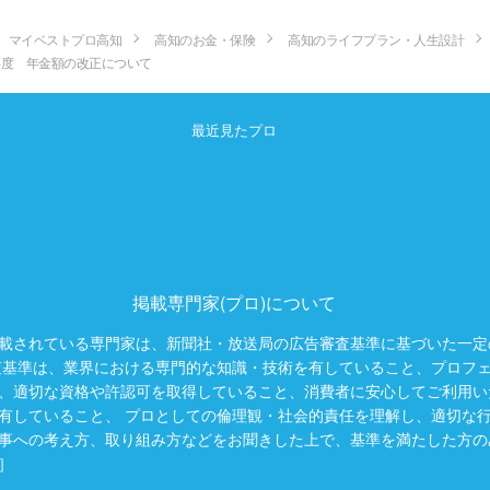
マイベストプロ高知
高知のお金・保険
高知のライフプラン・人生設計
年度 年金額の改正について
最近見たプロ
掲載専門家(プロ)について
載されている専門家は、新聞社・放送局の広告審査基準に基づいた一定
査基準は、業界における専門的な知識・技術を有していること、プロフ
、適切な資格や許認可を取得していること、消費者に安心してご利用い
有していること、 プロとしての倫理観・社会的責任を理解し、適切な
事への考え方、取り組み方などをお聞きした上で、基準を満たした方の
］