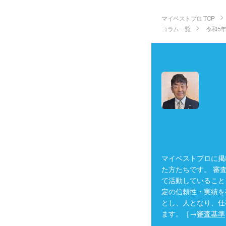
マイベストプロ TOP
コラム一覧
令和5
マイベストプロに掲
た方たちです。 審
て活動していること
定の信頼性・実績を
とし、人となり、仕
ます。［→
審査基準