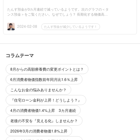
たんす預金が3カ月連続で減っているようです。次のグラフの＜タ
ンス預金＞をご覧ください。なぜでしょう？ 長期化する物価高に
加えて、今年7月の新札の切り換えを控え、現行の紙幣を手放す動
きが活発にな...
2024-02-08
たんす預金が減少しているようです！
コラムテーマ
8月からの高額療養費の変更ポイントとは？
6月消費者物価指数前年同月比1.6％上昇
こんなお金の悩みありませんか？
『住宅ローン金利が上昇！どうしよう？』
4月の消費者物価1.4%上昇 3カ月連続
老後の不安を『見える化』しませんか？
2026年3月の消費者物価1.8%上昇