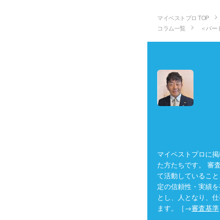
マイベストプロ TOP
コラム一覧
＜パー
マイベストプロに掲
た方たちです。 審
て活動していること
定の信頼性・実績を
とし、人となり、仕
ます。［→
審査基準