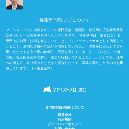
掲載専門家(プロ)について
マイベストプロに掲載されている専門家は、新聞社・放送局の広告審査基準
に基づいた一定の基準を満たした方たちです。 審査基準は、業界における
専門的な知識・技術を有していること、プロフェッショナルとして活動して
いること、適切な資格や許認可を取得していること、消費者に安心してご利
用いただけるよう一定の信頼性・実績を有していること、 プロとしての倫
理観・社会的責任を理解し、適切な行動ができることとし、人となり、仕事
への考え方、取り組み方などをお聞きした上で、基準を満たした方のみを掲
載しています。［→
審査基準
］
専門家登録·掲載について
運営会社
利用規約
プライバシーポリシー
お問い合わせ