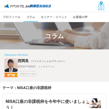
AREA
プロフィール
コラム
セミナー・イベント
お客様の声
コラム
Mybestpro Members
西岡良
（ファイナンシャルプランナー）
西岡良FP事務所 ニシオカマコト
プロフィール
専門家
テーマ：NISA口座の非課税枠
NISA口座の非課税枠を今年中に使いましょ
う！