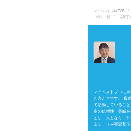
マイベストプロ TOP
コラム一覧
児童手
マイベストプロに掲
た方たちです。 審
て活動していること
定の信頼性・実績を
とし、人となり、仕
ます。［→
審査基準