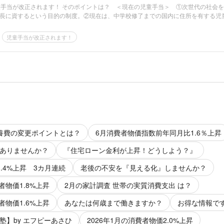
童手当が改正されます！ そのポイントは？ ＜現在の児童手当＞ ①次世代の社会
長に資するという目的の制度。②現在は、中学校修了までの国内に住所を有する児
児童手当が改正されます！
養費の変更ポイントとは？
6月消費者物価指数前年同月比1.6％上昇
ありませんか？
『住宅ローン金利が上昇！どうしよう？』
.4%上昇 3カ月連続
老後の不安を『見える化』しませんか？
者物価1.8%上昇
2月の家計調査 世帯の実質消費支出 は？
者物価1.6%上昇
あなたは何歳まで働きますか？
お得な情報で
塾】by エフピーあさひ
2026年1月の消費者物価2.0%上昇