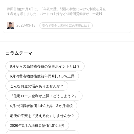
岸田首相は2月1日に、「年収の壁」問題の解消に向けて制度を見直
す考えを示しました。パートの主婦など短時間労働者が、一定以上
の水準を超えて労働時間を増やすと、社会保険制度上あるいは所得
税制上の扶養者の...
2023-03-18
安心で安全な老後生活の実現には！
コラムテーマ
8月からの高額療養費の変更ポイントとは？
6月消費者物価指数前年同月比1.6％上昇
こんなお金の悩みありませんか？
『住宅ローン金利が上昇！どうしよう？』
4月の消費者物価1.4%上昇 3カ月連続
老後の不安を『見える化』しませんか？
2026年3月の消費者物価1.8%上昇