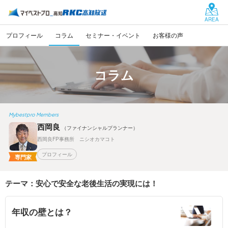
AREA
プロフィール
コラム
セミナー・イベント
お客様の声
コラム
Mybestpro Members
西岡良
（ファイナンシャルプランナー）
西岡良FP事務所 ニシオカマコト
プロフィール
専門家
テーマ：安心で安全な老後生活の実現には！
年収の壁とは？