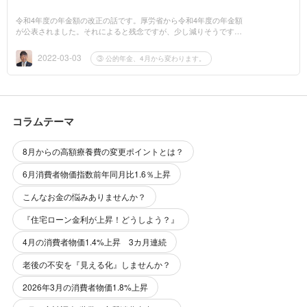
令和4年度の年金額の改正の話です。厚労省から令和4年度の年金額
が公表されました。それによると残念ですが、少し減りそうです。
以下は厚労省より抜粋です。令和4年度は、法律の規定により前年
から▲0.4％の...
2022-03-03
③ 公的年金、4月から変わります。
コラムテーマ
8月からの高額療養費の変更ポイントとは？
6月消費者物価指数前年同月比1.6％上昇
こんなお金の悩みありませんか？
『住宅ローン金利が上昇！どうしよう？』
4月の消費者物価1.4%上昇 3カ月連続
老後の不安を『見える化』しませんか？
2026年3月の消費者物価1.8%上昇