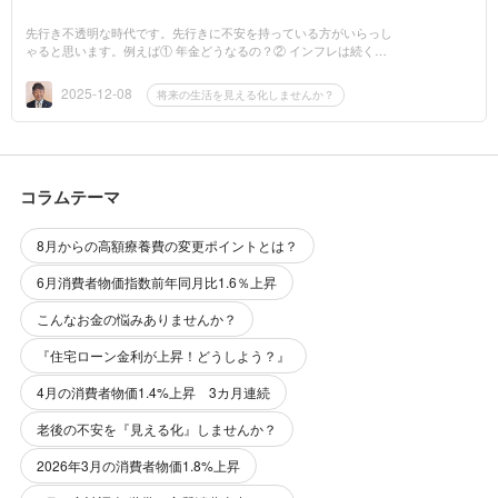
先行き不透明な時代です。先行きに不安を持っている方がいらっし
ゃると思います。例えば① 年金どうなるの？② インフレは続く
の？③ 資産運用したいがどうすればいいかわからない？④ 将来が
見通せなく不安だ...
2025-12-08
将来の生活を見える化しませんか？
コラムテーマ
8月からの高額療養費の変更ポイントとは？
6月消費者物価指数前年同月比1.6％上昇
こんなお金の悩みありませんか？
『住宅ローン金利が上昇！どうしよう？』
4月の消費者物価1.4%上昇 3カ月連続
老後の不安を『見える化』しませんか？
2026年3月の消費者物価1.8%上昇