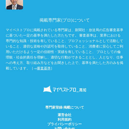
掲載専門家(プロ)について
マイベストプロに掲載されている専門家は、新聞社・放送局の広告審査基準
に基づいた一定の基準を満たした方たちです。 審査基準は、業界における
専門的な知識・技術を有していること、プロフェッショナルとして活動して
いること、適切な資格や許認可を取得していること、消費者に安心してご利
用いただけるよう一定の信頼性・実績を有していること、 プロとしての倫
理観・社会的責任を理解し、適切な行動ができることとし、人となり、仕事
への考え方、取り組み方などをお聞きした上で、基準を満たした方のみを掲
載しています。［→
審査基準
］
専門家登録·掲載について
運営会社
利用規約
プライバシーポリシー
お問い合わせ