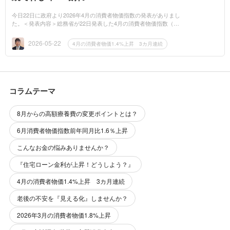
今日22日に政府より2026年4月の消費者物価指数の発表がありまし
た。＜発表内容＞総務省が22日発表した4月の消費者物価指数（CP
I、2020年=100）は変動の大きい生鮮食品を除く総合が112.5とな
り、前年同月比で1...
2026-05-22
4月の消費者物価1.4%上昇 3カ月連続
コラムテーマ
8月からの高額療養費の変更ポイントとは？
6月消費者物価指数前年同月比1.6％上昇
こんなお金の悩みありませんか？
『住宅ローン金利が上昇！どうしよう？』
4月の消費者物価1.4%上昇 3カ月連続
老後の不安を『見える化』しませんか？
2026年3月の消費者物価1.8%上昇