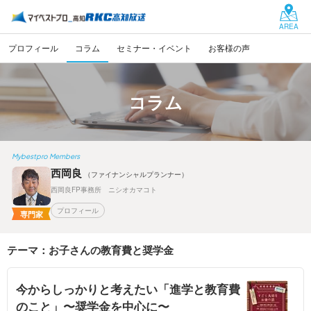
AREA
プロフィール
コラム
セミナー・イベント
お客様の声
コラム
Mybestpro Members
西岡良
（ファイナンシャルプランナー）
西岡良FP事務所 ニシオカマコト
プロフィール
専門家
テーマ：お子さんの教育費と奨学金
今からしっかりと考えたい「進学と教育費
のこと」〜奨学金を中心に〜