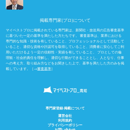
掲載専門家(プロ)について
マイベストプロに掲載されている専門家は、新聞社・放送局の広告審査基準
に基づいた一定の基準を満たした方たちです。 審査基準は、業界における
専門的な知識・技術を有していること、プロフェッショナルとして活動して
いること、適切な資格や許認可を取得していること、消費者に安心してご利
用いただけるよう一定の信頼性・実績を有していること、 プロとしての倫
理観・社会的責任を理解し、適切な行動ができることとし、人となり、仕事
への考え方、取り組み方などをお聞きした上で、基準を満たした方のみを掲
載しています。［→
審査基準
］
専門家登録·掲載について
運営会社
利用規約
プライバシーポリシー
お問い合わせ