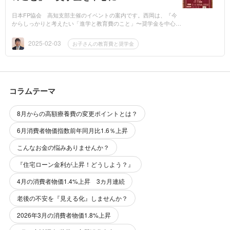
日本FP協会 高知支部主催のイベントの案内です。西岡は、『今
からしっかりと考えたい「進学と教育費のこと」〜奨学金を中心
に〜』を話します。FPフォーラム in 高知 地元FPと学ぶ「すごく
大切なお金の話」...
2025-02-03
お子さんの教育費と奨学金
コラムテーマ
8月からの高額療養費の変更ポイントとは？
6月消費者物価指数前年同月比1.6％上昇
こんなお金の悩みありませんか？
『住宅ローン金利が上昇！どうしよう？』
4月の消費者物価1.4%上昇 3カ月連続
老後の不安を『見える化』しませんか？
2026年3月の消費者物価1.8%上昇