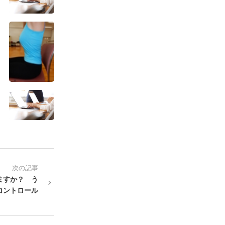
次の記事
ますか？ う
コントロール