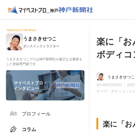
Mybestpro Members
楽に「
うまさきせつこ
ダンスインストラクター
ボディコ
うまさきせつこプロは神戸新聞社が厳正なる審査を
した登録専門家です
うまさきせつこ
マイベストプロ・
2014年2月25日
202
インタビュー
テーマ：
ボディコント
プロフィール
楽に「お
コラム