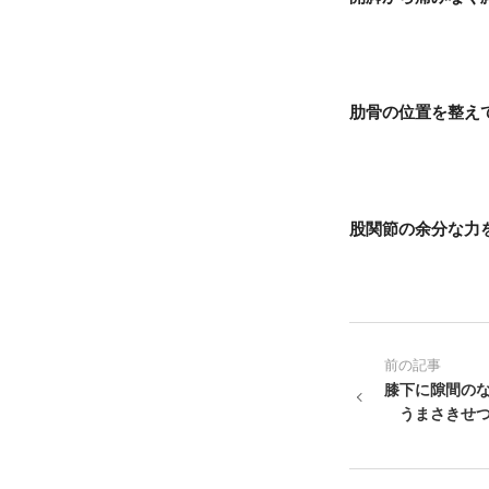
肋骨の位置を整え
股関節の余分な力
前の記事
膝下に隙間の
うまさきせつ