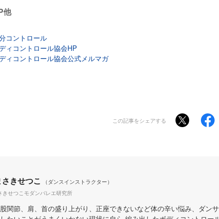
P他
分コントロール
ディコントロール協会HP
ディコントロール協会公式メルマガ
この記事をシェアする
まさきせつこ
（ダンスインストラクター）
さきせつこモダンバレエ研究所
股関節、肩、首の盛り上がり、正座できないなど体の辛い悩み、ダンサ
したいことがうまくいかない現状に自ら 編み出したボディコントロー