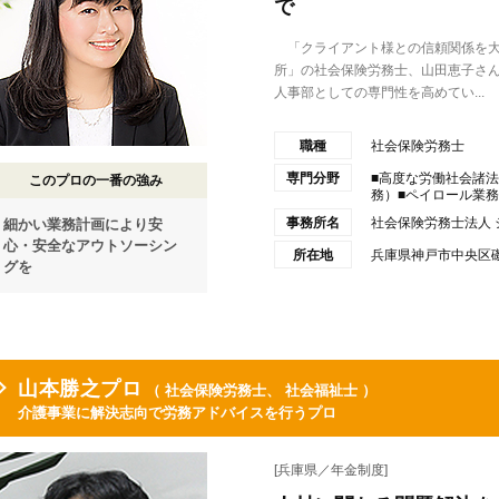
で
「クライアント様との信頼関係を大
所」の社会保険労務士、山田恵子さ
人事部としての専門性を高めてい...
職種
社会保険労務士
専門分野
■高度な労働社会諸
このプロの一番の強み
務）■ペイロール業務（
事務所名
社会保険労務士法人
細かい業務計画により安
心・安全なアウトソーシン
所在地
兵庫県神戸市中央区磯
グを
山本勝之プロ
（ 社会保険労務士、 社会福祉士 ）
介護事業に解決志向で労務アドバイスを行うプロ
[兵庫県／年金制度]