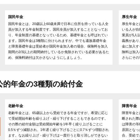
国民年金
厚生年金
国民年金とは、20歳以上60歳未満で日本に住所を持っている人全
厚生年金と
員が加入する年金制度です。国民全員が加入することとなってお
いる人が自
り、年金制度の基礎となっているため、基礎年金とも呼ばれてい
業員が5人
ます。国民年金は3種類に分けられますが、中でも遺族基礎年金
義務があり
と障害基礎年金は受給者が国民年金加入者の場合、保険料を加入
金に加入す
期間の2/3以上の期間納付しているか免除されている必要があるた
険料は加入
め、保険料納付は欠かさないようにしましょう。
さらにその
公的年金の3種類の給付金
老齢年金
障害年金
老齢年金とは、65歳以上から受給できる年金ですが、希望に応じ
障害年金と
て受給開始年齢を繰り上げ・繰り下げすることもできるのです。
断された際
その際の給付金額は受給開始年齢を1年早く繰り上げるごとに
は障害の等
0.5％ずつ減額され、1年遅く繰り下げるごとに0.7％ずつ増額され
原因となっ
ます。なお繰り上げ・繰り下げは一度行うと取り消しができない
合、受給で