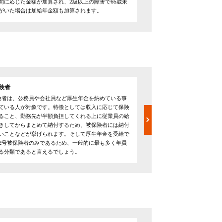
間に応じた金額が加算され、2級以上の障害で65歳未
態などは対象外となります
がいた場合は加給年金額も加算されます。
を満たせば子供がいない遺
険者
第3号被保険者
険者は、公務員や会社員など厚生年金を納めている事
第3号被保険者は、第2号被保
ている人が対象です。特徴としては収入に応じて保険
未満の配偶者が対象です。第
ること、勤務先が半額負担してくれる上に従業員の給
で将来年金を受給できると
きしてからまとめて納付するため、被保険者には納付
130万円を超えてはならな
いことなどが挙げられます。そして厚生年金を受給で
共働きをしたい方や専業主
2号被保険者のみであるため、一般的に最も多く年員
不向きな分類と言えるでしょ
る分類であると言えるでしょう。
外れる際は、書類上の手続