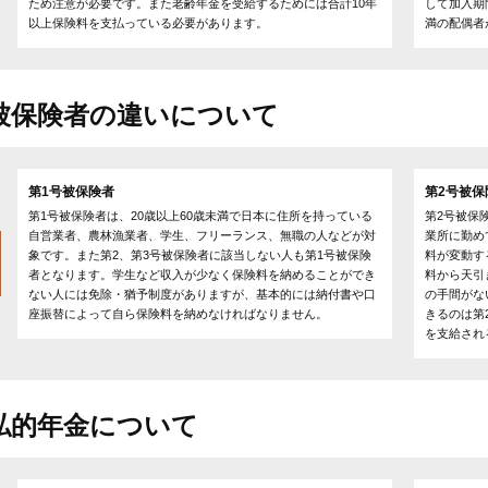
ため注意が必要です。また老齢年金を受給するためには合計10年
して加入期
以上保険料を支払っている必要があります。
満の配偶者
被保険者の違いについて
第1号被保険者
第2号被保
第1号被保険者は、20歳以上60歳未満で日本に住所を持っている
第2号被保
自営業者、農林漁業者、学生、フリーランス、無職の人などが対
業所に勤め
象です。また第2、第3号被保険者に該当しない人も第1号被保険
料が変動す
者となります。学生など収入が少なく保険料を納めることができ
料から天引
ない人には免除・猶予制度がありますが、基本的には納付書や口
の手間がな
座振替によって自ら保険料を納めなければなりません。
きるのは第
を支給され
私的年金について