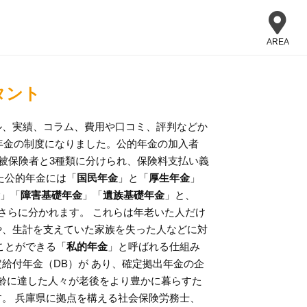
AREA
タント
ル、実績、コラム、費用や口コミ、評判などか
皆年金の制度になりました。公的年金の加入者
号被保険者と3種類に分けられ、保険料支払い義
た公的年金には「
国民年金
」と「
厚生年金
」
」「
障害基礎年金
」「
遺族基礎年金
」と、
さらに分かれます。 これらは年老いた人だけ
や、生計を支えていた家族を失った人などに対
ことができる「
私的年金
」と呼ばれる仕組み
給付年金（DB）が あり、確定拠出年金の企
給年齢に達した人々が老後をより豊かに暮らすた
。 兵庫県に拠点を構える社会保険労務士、