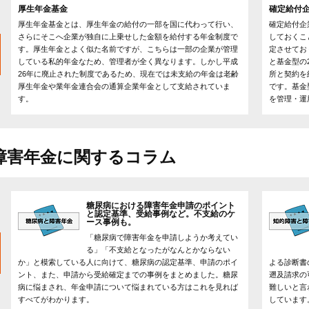
厚生年金基金
確定給付
厚生年金基金とは、厚生年金の給付の一部を国に代わって行い、
確定給付企
さらにそこへ企業が独自に上乗せした金額を給付する年金制度で
しておくこ
す。厚生年金とよく似た名前ですが、こちらは一部の企業が管理
定させてお
している私的年金なため、管理者が全く異なります。しかし平成
と基金型の
26年に廃止された制度であるため、現在では未支給の年金は老齢
所と契約を
厚生年金や業年金連合会の通算企業年金として支給されていま
です。基金
す。
を管理・運
障害年金に関するコラム
糖尿病における障害年金申請のポイント
と認定基準、受給事例など。不支給のケ
ース事例も。
「糖尿病で障害年金を申請しようか考えてい
る」「不支給となったがなんとかならない
か」と模索している人に向けて、糖尿病の認定基準、申請のポイ
よる診断書
ント、また、申請から受給確定までの事例をまとめました。糖尿
遡及請求の
病に悩まされ、年金申請について悩まれている方はこれを見れば
難しいと言
すべてがわかります。
しています