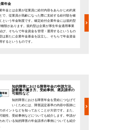
企業年金
確定拠出年金
業年金とは企業が従業員に給付内容をあらかじめ約束
確定拠出年金とは企業が毎
とで、従業員が高齢になった際に支給する給付額を確
の指示によって運用された
くという年金制度です。確定給付企業年金には規約型
められるという年金制度で
2種類があります。規約型は企業が厚生年金適用事業
と、個人が拠出する個人型の
結び、そちらで年金資金を管理・運用するというもの
拠出年金はiDeCoとも呼
型は新たに企業年金基金を設立し、そちらで年金資金
で将来的に受け取れる給付
用するというものです。
できるというものです。
知的障害における障害年金の申請方法。
精神疾
診断書の書き方、受給事例、遡及請求の
ドライ
可能性など
精神疾
知的障害における障害年金を受給につなげて
なげて
いくためには、障害認定基準の内容や医師に
押さえておく必要がありま
のポイントなどを知っておくことが大切です。また、
事例などもご紹介します。
可能性、受給事例などについても紹介します。申請が
どの病名やその病状などに
われている知的障害の年金請求の事例についても紹介
ードを確認してください。
。