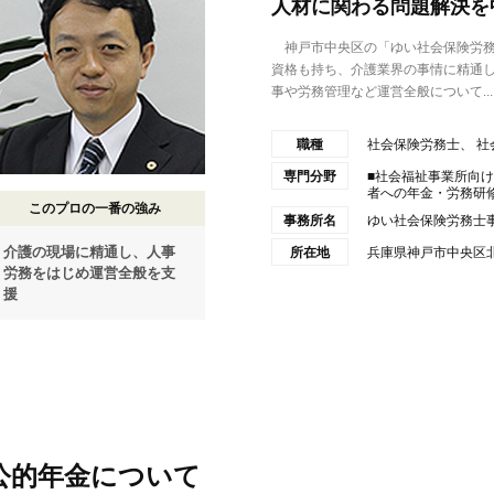
人材に関わる問題解決を
神戸市中央区の「ゆい社会保険労務
資格も持ち、介護業界の事情に精通
事や労務管理など運営全般について...
職種
社会保険労務士、 社
専門分野
■社会福祉事業所向
者への年金・労務研修会
このプロの一番の強み
事務所名
ゆい社会保険労務士
介護の現場に精通し、人事
所在地
兵庫県神戸市中央区北
労務をはじめ運営全般を支
援
公的年金について