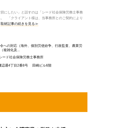
切にしたい」と話すのは「シード社会保険労務士事務
ん。 「クライアント様は、当事務所とのご契約により
取材記事の続きを見る≫
法令への対応（海外、個別労使紛争、行政監査、農業労
複雑化及...
 シード社会保険労務士事務所
辺通4丁目2番8号 田嶋ビル6階