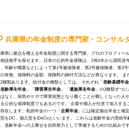
兵庫県の年金制度の専門家・コンサル
兵庫県に拠点を構える年金制度に関する専門家、プロのプロフィー
ら相談相手を探せます。日本の公的年金保険は、1961年から国民
は、年齢や職業などによって第1号被保険者、第2号被保険者、第3
務の有無、保険料の金額、保険料の納付方法などが異なります。 ま
の2種類あります。給付金の種類としては、 それぞれ「
老齢基礎年金
「
老齢厚生年金
」「
障害厚生年金
」「
遺族厚生年金
」の3種類ずつに
ではなく、病気やケガで障害状態となり働くことが難しくなった人
する公的な保障制度でもあるのです。 企業や個人が任意で加入する
も存在します。私的年金の一つ「
企業年金
」には確定拠出年金と確定
業型をDC、個人型をiDeCoといいます。 これらは老齢年金の受
め、老齢年金への上乗せを自助努力として準備するための仕組みです