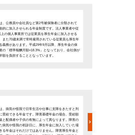
は、公務員や会社員など第2号被保険者に分類されて
動的に加入させられる年金制度です。法人事業者や従
以上の個人事業所では従業員を厚生年金に加入させる
、また70歳未満で常時雇用されている従業員も厚生年
る義務があります。平成29年9月以降、厚生年金の保
者の「標準報酬月額×18.3%」となっており、会社側が
半額を負担することとなっています。
遺族年金
は、病気や怪我で日常生活や仕事に支障をきたすと判
遺族年金とは年金の被保険
に受給できる年金です。障害基礎年金の場合、受給額
給される年金です。遺族基礎
級と配偶者や子供の有無によって異なります。障害の
未婚の子供、障害等級2級以
た病気や怪我の初診日に、厚生年金に加入していた場
庭にもつ配偶者です。さら
きる年金はそれだけではありません。障害厚生年金と
いう遺族のみが対象となっ