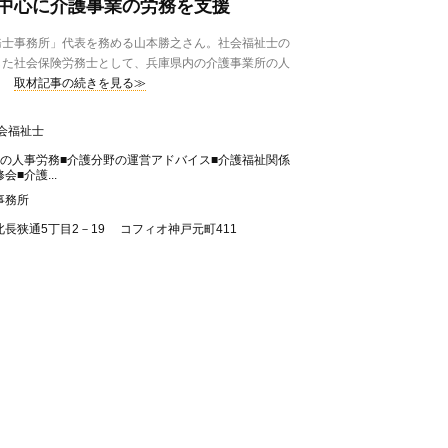
中心に介護事業の労務を支援
士事務所」代表を務める山本勝之さん。社会福祉士の
した社会保険労務士として、兵庫県内の介護事業所の人
取材記事の続きを見る≫
会福祉士
けの人事労務■介護分野の運営アドバイス■介護福祉関係
■介護...
事務所
長狭通5丁目2－19 コフィオ神戸元町411