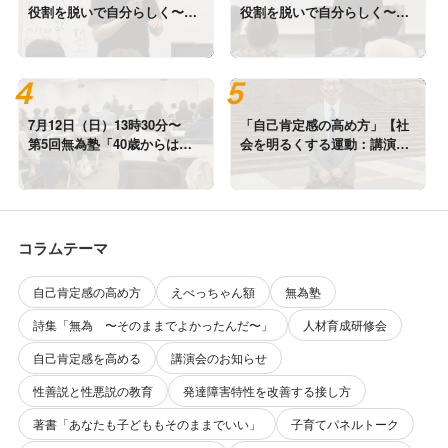
役割を脱いで自分らしく〜思
役割を脱いで自分らしく〜思
い込みを手放して『無為自
い込みを手放して『無為自
然』に人生を楽しむ」ありが
然』に人生を楽しむ」ありが
とう＜後編＞
とう＜前編＞
7月12日（日）13時30分〜
「自己肯定感の高め方」【社
第5回無為塾「40歳からは役
会を明るくする運動：講演レ
割を脱いで自分らしく」＠東
ポート・全公開】＠吹田市文
播磨生活創造センター「かこ
化会館メイシアター（2026年
む」
7月4日）
コラムテーマ
自己肯定感の高め方
えべっちゃん額
無為塾
詩集「無為 〜そのままでよかったんだ〜」
人材育成研修会
自己肯定感を高める
講演会のお知らせ
性善説と性悪説の教育
発達障害特性を改善する接し方
著書「あなたも子どももそのままでいい」
子育てパネルトーク