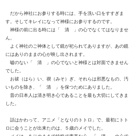
だから神社にお参りする時には、手を洗い口をすすぎま
す。そしてキレイになって神様にお参りするのです。
神様の前に出る時には「 清 」の心でなくてはなりませ
ん。
よく神社のご神体として鏡が祀られてありますが、あの鏡
にはありのままの心が映し出されます。
嘘のない「 清 」の心でないと神様とは対面できません
でした。
お祓（はら）い、禊（みそ）ぎ、それらは邪悪なもの、汚
いものを除き、「 清 」を保つためにありました。
昔の日本人は清き明き心であることを最も大切にしてきま
した。
話はかわって、アニメ「となりのトトロ」で、最初にトト
ロに会うことが出来たのは、５歳のメイでした。
メイは、ありのままで純粋で素直な心、「 清 」の心で