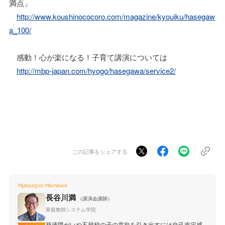
満点」
http://www.koushinococoro.com/magazine/kyouiku/hasegaw
a_100/
感動！心が楽になる！子育て講演については
http://mbp-japan.com/hyogo/hasegawa/service2/
この記事をシェアする
Mybestpro Members
長谷川満
（講演会講師）
家庭教師システム学院
発達障がいや不登校の子の意欲を引き出すには自己肯定感