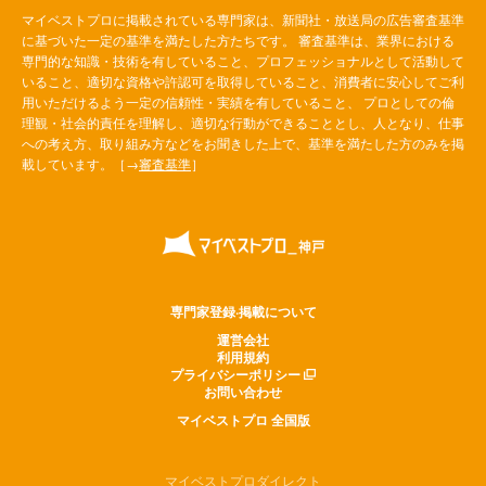
マイベストプロに掲載されている専門家は、新聞社・放送局の広告審査基準
に基づいた一定の基準を満たした方たちです。 審査基準は、業界における
専門的な知識・技術を有していること、プロフェッショナルとして活動して
いること、適切な資格や許認可を取得していること、消費者に安心してご利
用いただけるよう一定の信頼性・実績を有していること、 プロとしての倫
理観・社会的責任を理解し、適切な行動ができることとし、人となり、仕事
への考え方、取り組み方などをお聞きした上で、基準を満たした方のみを掲
載しています。［→
審査基準
］
専門家登録·掲載について
運営会社
利用規約
プライバシーポリシー
お問い合わせ
マイベストプロ 全国版
マイベストプロダイレクト