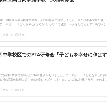
美町立幼稚園五園合同家庭学級・人権研修会で講演しました。場所は稲美文化の森 
テーマは 「子どもを幸せに伸ばすための10の秘訣 〜あなたのままで100点満点
教育・人権講演会
四中学校区でのPTA研修会「子どもを幸せに伸ばす
市立第四中学校で地域及びPTA研修会がありました。テーマは 「子どもを幸せに伸
無知の知 講演の最初に詩「無知の知」を紹介しました。この詩は詩集「無為 そのま...
教育・人権講演会