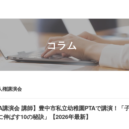
コラム
人権講演会
A講演会 講師】豊中市私立幼稚園PTAで講演！「
伸ばす10の秘訣」【2026年最新】