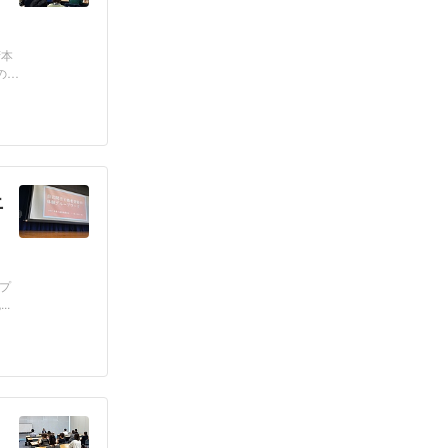
府本
の指
上
プ
.