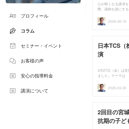
心が軽くなる講演を
際、講師を誰にする
加...
プロフィール
2026-06-16
コラム
日本TCS
セミナー・イベント
演
お客様の声
3月27日（金）は
安心の指導料金
ました。テーマは 
れぞれ...
2026-03-30
講演について
2回目の宮
抗期の子ど