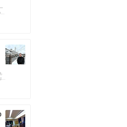
テー
参加
も
は
0