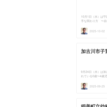
10月1日（水）は
手な関わり方 〜自
2025-10-02
加古川市子
9月24日（水）は
れている0歳〜4歳
。...
2025-09-25
稲美町立幼