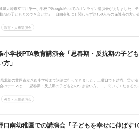
城県大崎市立古川第一小学校でGoogleMeetでのオンライン講演会がありました。
抗期の子どもとのつき合い方」 自由参加にも関わらず約150人もの保護者の方が
教育・人権講演会
条小学校PTA教育講演会「思春期・反抗期の子ども
い方」
庫県北部の豊岡市立八条小学校まで講演に行ってきました。土曜日でも結構、雪が積
会のテーマは 「思春期・反抗期の子どもとのつき合い方」 。聞いてくださるの
教育・人権講演会
野口南幼稚園での講演会「子どもを幸せに伸ばす1