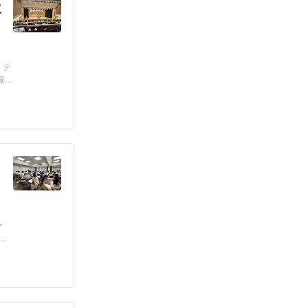
に
。テ
様及
マ
.