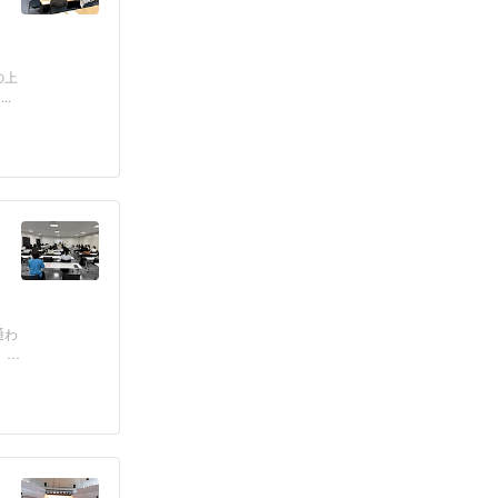
の上
.
通わ
」