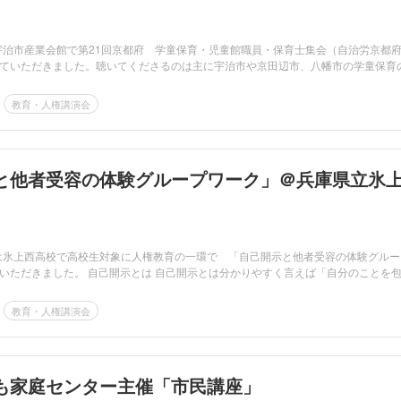
は宇治市産業会館で第21回京都府 学童保育・児童館職員・保育士集会（自治労京都
ていただきました。聴いてくださるのは主に宇治市や京田辺市、八幡市の学童保育
教育・人権講演会
と他者受容の体験グループワーク」＠兵庫県立氷
は氷上西高校で高校生対象に人権教育の一環で 「自己開示と他者受容の体験グルー
いただきました。 自己開示とは 自己開示とは分かりやすく言えば「自分のことを包..
教育・人権講演会
も家庭センター主催「市民講座」