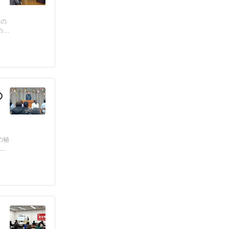
0の
の講
の
の秘
ア