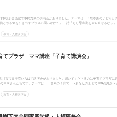
守口市役所会議室で市民対象の講演会がありました。テーマは 「思春期の子どもと
信とやる気を引き出すプラスの問いかけ〜」 詩「もし思春期をやり直せるなら」 ..
教育・人権講演会
育てプラザ ママ講座「子育て講演会」
加古川市市民交流ひろばで講演会がありました。聞いてくださるのは子育てプラザに
児のママさんたちです。テーマは 「無為の子育て 〜あなたのままで100点満点〜
教育・人権講演会
稚園五園合同家庭学級・人権研修会