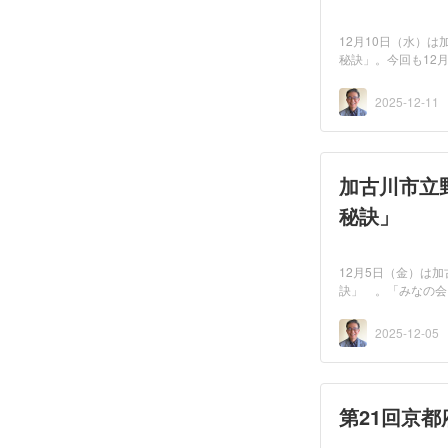
12月10日（水）
秘訣」。今回も12
演...
2025-12-11
加古川市立
秘訣」
12月5日（金）は
訣」 。「みなの会
し...
2025-12-05
第21回京