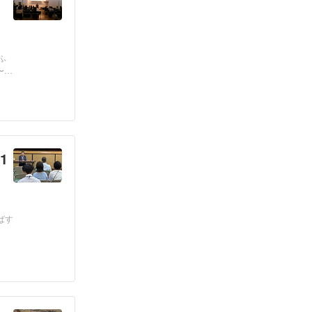
ふ
〜」
1
ばす