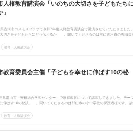
市人権教育講演会「いのちの大切さを子どもたち
か」
城県古河市コスモスプラザで令和7年度人権教育講演会で講演させていただきました
大切さを子どもたちにどう伝えるか」 。聞いてくださるのは主に古河市の教職員
教育・人権講演会
市教育委員会主催「子どもを幸せに伸ばす10の秘
福島県郡山市「安積総合学習センター」で家庭教育について講演してきました。テー
に伸ばす10の秘訣」 。聞いてくださるのは郡山市の小中学校の保護者様です。 詩..
教育・人権講演会