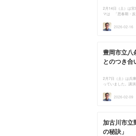
2月14日（土）は宮
マは 「思春期・反
して下...
2026-02-16
豊岡市立八
とのつき合
2月7日（土）は兵
っていました。講演
保...
2026-02-09
加古川市立
の秘訣」