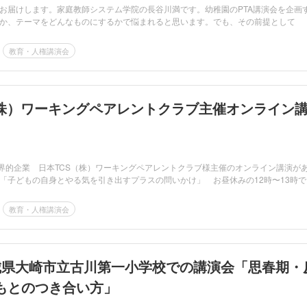
お届けします。家庭教師システム学院の長谷川満です。幼稚園のPTA講演会を企画
か、テーマをどんなものにするかで悩まれると思います。でも、その前提として 
教育・人権講演会
（株）ワーキングペアレントクラブ主催オンライン
世界的企業 日本TCS（株）ワーキングペアレントクラブ様主催のオンライン講演が
「子どもの自身とやる気を引き出すプラスの問いかけ」 お昼休みの12時〜13時で
教育・人権講演会
城県大崎市立古川第一小学校での講演会「思春期・
もとのつき合い方」