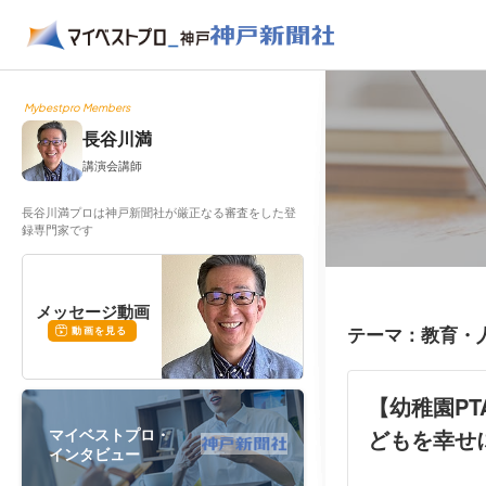
Mybestpro Members
長谷川満
講演会講師
長谷川満プロは神戸新聞社が厳正なる審査をした登
録専門家です
メッセージ動画
テーマ：教育・
動画を見る
【幼稚園PT
マイベストプロ・
どもを幸せに
インタビュー