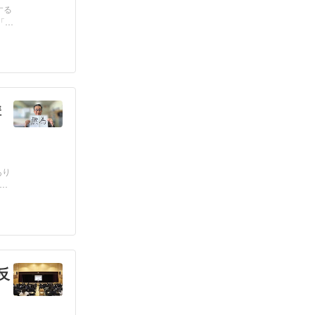
する
「参
講
あり
そ
反