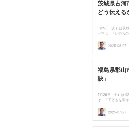
茨城県古河
どう伝える
8月5日（火）は茨
ーマは 「いのちの
び市...
2025-08-07
福島県郡山
訣」
7月26日（土）は
は 「子どもを幸せ
2025-07-27