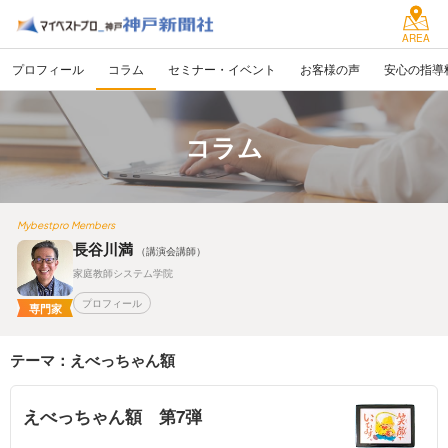
AREA
プロフィール
コラム
セミナー・イベント
お客様の声
安心の指導
コラム
Mybestpro Members
長谷川満
（講演会講師）
家庭教師システム学院
プロフィール
専門家
テーマ：えべっちゃん額
えべっちゃん額 第7弾