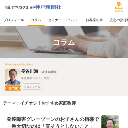
AREA
プロフィール
コラム
セミナー・イベント
お客様の声
安心の指導
コラム
Mybestpro Members
長谷川満
（講演会講師）
家庭教師システム学院
プロフィール
専門家
テーマ：イチオシ！おすすめ家庭教師
発達障害グレーゾーンのお子さんの指導で
一番大切なのは「直そうとしないこと」