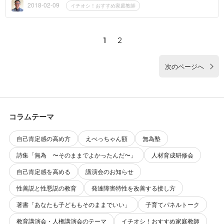
ですから、...
2018-02-09
イチオシ！おすすめ家庭教師
1
2
次のページへ
コラムテーマ
自己肯定感の高め方
えべっちゃん額
無為塾
詩集「無為 〜そのままでよかったんだ〜」
人材育成研修会
自己肯定感を高める
講演会のお知らせ
性善説と性悪説の教育
発達障害特性を改善する接し方
著書「あなたも子どももそのままでいい」
子育てパネルトーク
教育講演会・人権講演会のテーマ
イチオシ！おすすめ家庭教師