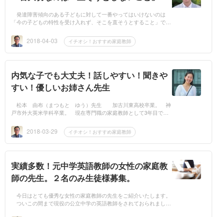
発達障害傾向のある子どもに対して一番やってはいけないのは
「今の子どもの特性を受け入れず、そこを直そうとすること」で
す。 それは今の子どもを否定することなのです。 発達障害の特
徴とし...
2018-04-03
イチオシ！おすすめ家庭教師
内気な子でも大丈夫！話しやすい！聞きや
すい！優しいお姉さん先生
松本 由布（まつもと ゆう）先生 加古川東高校卒業。 神
戸市外大英米学科卒業。 現在専門職の家庭教師として3年目で
す。 公立高校受験、私立高校受験、教職員採用試験受験に対する
実績...
2018-03-29
イチオシ！おすすめ家庭教師
実績多数！元中学英語教師の女性の家庭教
師の先生。２名のみ生徒様募集。
今日はとても優秀な女性の家庭教師の先生をご紹介いたします。
ついこの間まで現役の公立中学の英語教師をされておられまし
た。 ご自身が中間・期末テストを作られる側だったわけです。