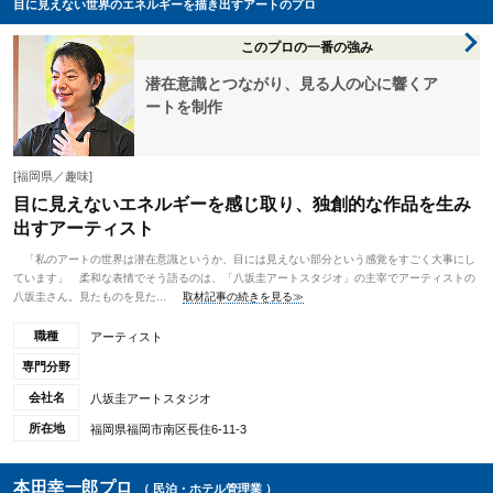
目に見えない世界のエネルギーを描き出すアートのプロ
このプロの一番の強み
潜在意識とつながり、見る人の心に響くア
ートを制作
[福岡県／趣味]
目に見えないエネルギーを感じ取り、独創的な作品を生み
出すアーティスト
「私のアートの世界は潜在意識というか、目には見えない部分という感覚をすごく大事にし
ています」 柔和な表情でそう語るのは、「八坂圭アートスタジオ」の主宰でアーティストの
八坂圭さん。見たものを見た...
取材記事の続きを見る≫
職種
アーティスト
専門分野
会社名
八坂圭アートスタジオ
所在地
福岡県福岡市南区長住6-11-3
本田幸一郎プロ
（ 民泊・ホテル管理業 ）