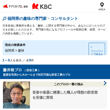
AREA
福岡県の趣味の専門家・コンサルタント
日本各地に事務所を構える「趣味」に関する専門家の中から、あなたにぴったりのプ
ロをお探しいただけます。 専門家の気になるプロフィールや取材記事、経歴、サービ
ス内容を掲載しています。
現在の検索条件
＋
福岡県
×
趣味
フリーワー
ドで絞込み
1～9
9
人を表示 ／ 全
件
藤井裕プロ
（ 防音工事 ）
賃貸住宅用から大ホールまで対応可能な防音工事のプロ
このプロの一番の強み
音楽や楽器に精通した職人が理想の防音室
を安価に実現