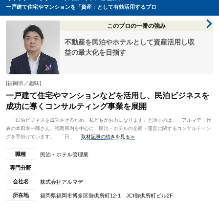
一戸建て住宅やマンションを「資産」として有効活用するプロ
このプロの一番の強み
不動産を民泊やホテルとして資産活用し収
益の最大化を目指す
[福岡県／趣味]
一戸建て住宅やマンションなどを活用し、民泊ビジネスを
成功に導くコンサルティング事業を展開
「民泊ビジネスを成功させるため、私どもがお力になります」と話すのは、「アルマデ」代
表の本田幸一郎さん。福岡県内を中心に、民泊・ホテルの企画・運営に関するコンサルティン
グを手掛けています。 「日...
取材記事の続きを見る≫
職種
民泊・ホテル管理業
専門分野
会社名
株式会社アルマデ
所在地
福岡県福岡市博多区御供所町12-1 JCI御供所町ビル2F