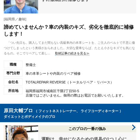
[福岡県／趣味]
諦めていませんか？車の内装のキズ、劣化を徹底的に補修
します！
「つい先日も、購入してまだ間もない高級車内の本革シートを、ご主人のベルトで不意に傷
つけてしまったという奥様がおられました。大切な愛車ならば、たとえ小さなキズでも気にな
るもの。そこでリペアして差し...
取材記事の続きを見る≫
職種
整備士
専門分野
車の本革シートや内装のリペア補修
会社名
TOTALREPAIR REVERSE（トータルリペア・リバース）
所在地
福岡県福岡市城南区干隈2丁目50-5
店舗ではございません。御用の際はお電話でお願いいたします。
原田大輔プロ
（ フィットネストレーナー、 ライフコーディネーター ）
ダイエットとボディメイクのプロ
このプロの一番の強み
運動は、幸せになるための道具の1つ！心に