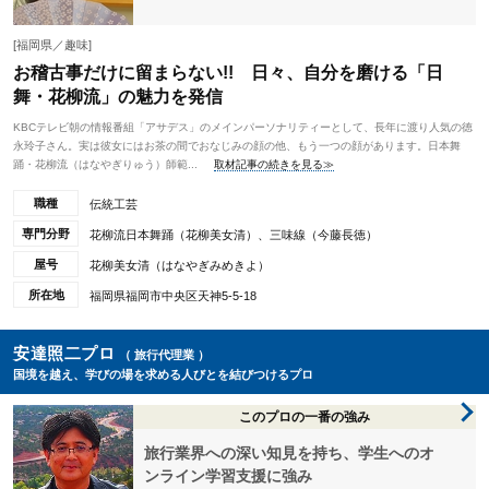
[福岡県／趣味]
お稽古事だけに留まらない!! 日々、自分を磨ける「日
舞・花柳流」の魅力を発信
KBCテレビ朝の情報番組「アサデス」のメインパーソナリティーとして、長年に渡り人気の徳
永玲子さん。実は彼女にはお茶の間でおなじみの顔の他、もう一つの顔があります。日本舞
踊・花柳流（はなやぎりゅう）師範...
取材記事の続きを見る≫
職種
伝統工芸
専門分野
花柳流日本舞踊（花柳美女清）、三味線（今藤長徳）
屋号
花柳美女清（はなやぎみめきよ）
所在地
福岡県福岡市中央区天神5-5-18
安達照二プロ
（ 旅行代理業 ）
国境を越え、学びの場を求める人びとを結びつけるプロ
このプロの一番の強み
旅行業界への深い知見を持ち、学生へのオ
ンライン学習支援に強み