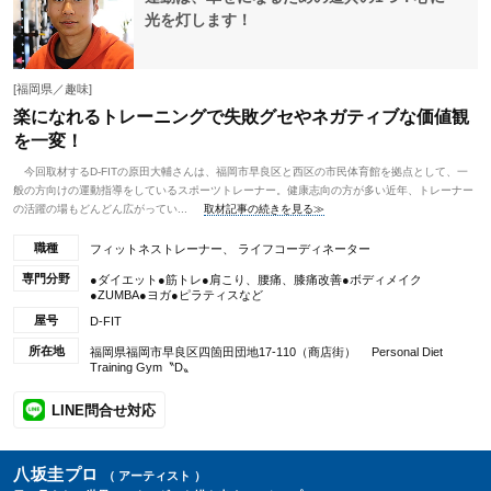
光を灯します！
[福岡県／趣味]
楽になれるトレーニングで失敗グセやネガティブな価値観
を一変！
今回取材するD-FITの原田大輔さんは、福岡市早良区と西区の市民体育館を拠点として、一
般の方向けの運動指導をしているスポーツトレーナー。健康志向の方が多い近年、トレーナー
の活躍の場もどんどん広がってい...
取材記事の続きを見る≫
職種
フィットネストレーナー、 ライフコーディネーター
専門分野
●ダイエット●筋トレ●肩こり、腰痛、膝痛改善●ボディメイク
●ZUMBA●ヨガ●ピラティスなど
屋号
D-FIT
所在地
福岡県福岡市早良区四箇田団地17-110（商店街） Personal Diet
Training Gym〝D〟
LINE問合せ対応
八坂圭プロ
（ アーティスト ）