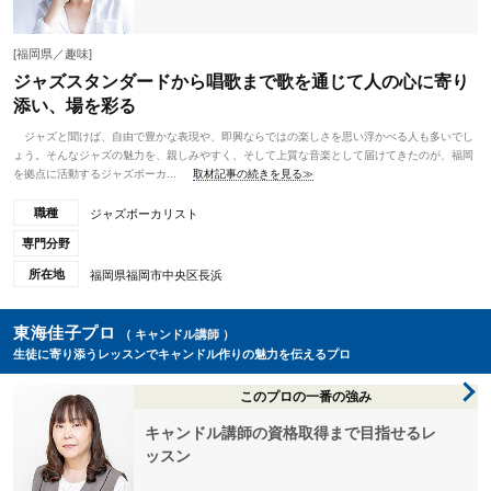
[福岡県／趣味]
ジャズスタンダードから唱歌まで歌を通じて人の心に寄り
添い、場を彩る
ジャズと聞けば、自由で豊かな表現や、即興ならではの楽しさを思い浮かべる人も多いでし
ょう。そんなジャズの魅力を、親しみやすく、そして上質な音楽として届けてきたのが、福岡
を拠点に活動するジャズボーカ...
取材記事の続きを見る≫
職種
ジャズボーカリスト
専門分野
所在地
福岡県福岡市中央区長浜
東海佳子プロ
（ キャンドル講師 ）
生徒に寄り添うレッスンでキャンドル作りの魅力を伝えるプロ
このプロの一番の強み
キャンドル講師の資格取得まで目指せるレ
ッスン