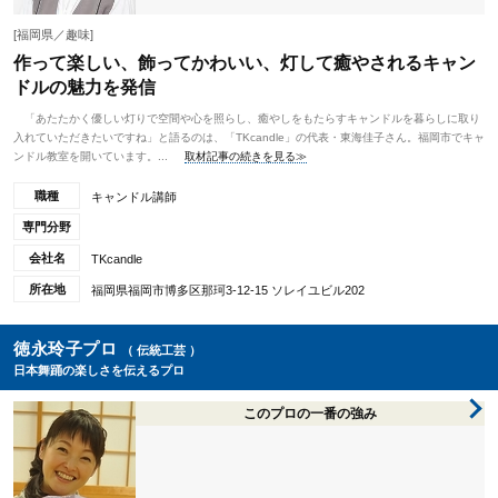
[福岡県／趣味]
作って楽しい、飾ってかわいい、灯して癒やされるキャン
ドルの魅力を発信
「あたたかく優しい灯りで空間や心を照らし、癒やしをもたらすキャンドルを暮らしに取り
入れていただきたいですね」と語るのは、「TKcandle」の代表・東海佳子さん。福岡市でキャ
ンドル教室を開いています。...
取材記事の続きを見る≫
職種
キャンドル講師
専門分野
会社名
TKcandle
所在地
福岡県福岡市博多区那珂3-12-15 ソレイユビル202
徳永玲子プロ
（ 伝統工芸 ）
日本舞踊の楽しさを伝えるプロ
このプロの一番の強み