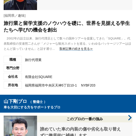
[福岡県／趣味]
旅行業と留学支援のノウハウを礎に、世界を見据える学生
たちへ学びの機会を創出
2002年の設立以来、旅行代理店として数々の国外ツアーを提案してきた「SQUARE」。代
表取締役の安達照二さんが「メジャーな観光スポットを巡る、いわゆるパッケージツアーはほ
とんど扱っていません」と話す通り...
取材記事の続きを見る≫
職種
旅行代理業
専門分野
会社名
有限会社SQUARE
所在地
福岡県福岡市中央区天神5丁目10-1 NYBF203
山下剛プロ
（ 整備士 ）
車を大切にする方をサポートするプロ
このプロの一番の強み
諦めていた車の内装の傷や劣化も取り替え
ずに徹底的に補修します