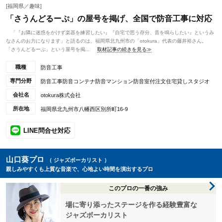
[福岡県／趣味]
「さうんどるーぷ」の屋号を掲げ、全国で防音工事に対応
「『お隣に迷惑をかけず楽器を練習したい』『自宅で思う存分、音を鳴らしたい』というみ
なさんのお力になります」と語るのは、福岡県北九州市の「otokura」代表の藤井裕さん。
「さうんどるーぷ」という屋号を掲...
取材記事の続きを見る≫
職種
防音工事
専門分野
防音工事防音コンテナ防音マンション防音室付注文住宅貸しスタジオ
会社名
otokura株式会社
所在地
福岡県北九州市八幡西区別所町16-9
LINE問合せ対応
山口葵プロ
（ ジャズボーカリスト ）
親しみやすくも上質な音楽で、心地よい時間を演出するプロ
このプロの一番の強み
場に寄り添ったステージを作る経験豊富な
ジャズボーカリスト