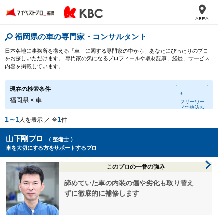
AREA
福岡県の車の専門家・コンサルタント
日本各地に事務所を構える「車」に関する専門家の中から、あなたにぴったりのプロ
をお探しいただけます。 専門家の気になるプロフィールや取材記事、経歴、サービス
内容を掲載しています。
現在の検索条件
＋
福岡県
×
車
フリーワー
ドで絞込み
1～1
1
人を表示 ／ 全
件
山下剛プロ
（ 整備士 ）
車を大切にする方をサポートするプロ
このプロの一番の強み
諦めていた車の内装の傷や劣化も取り替え
ずに徹底的に補修します