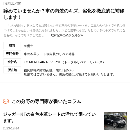
[福岡県／車]
諦めていませんか？車の内装のキズ、劣化を徹底的に補修
します！
「つい先日も、購入してまだ間もない高級車内の本革シートを、ご主人のベルトで不意に傷
つけてしまったという奥様がおられました。大切な愛車ならば、たとえ小さなキズでも気にな
るもの。そこでリペアして差し...
取材記事の続きを見る≫
職種
整備士
専門分野
車の本革シートや内装のリペア補修
会社名
TOTALREPAIR REVERSE（トータルリペア・リバース）
所在地
福岡県福岡市城南区干隈2丁目50-5
店舗ではございません。御用の際はお電話でお願いいたします。
この分野の専門家が書いたコラム
ジャガーKFの白色本革シートの汚れで困ってい
ます。
2023-12-14