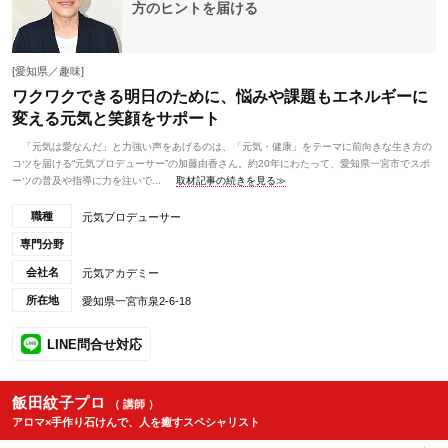
方のヒントを届ける
[愛知県／趣味]
ワクワクできる明日のために、悩みや課題もエネルギーに
変える元気と笑顔をサポート
「元気は愛なんだ」と力強い声をあげるのは、「元気・健康」をテーマに前向きな生き方の
コツを届ける“元気プロデューサー”の加藤由香さん。約20年にわたって、愛知県一宮市でスポ
ーツの普及や指導に力を注いで...
取材記事の続きを見る≫
職種
元気プロデューサー
専門分野
会社名
元気アカデミー
所在地
愛知県一宮市泉2-6-18
LINE問合せ対応
飯田紋子プロ
（ 講師 ）
アロマ×手作り石けんで、人を癒すスペシャリスト