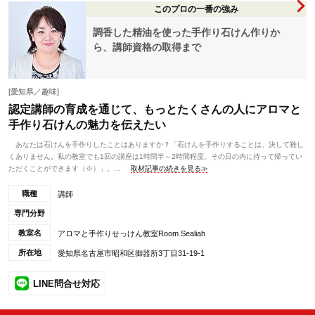
このプロの一番の強み
調香した精油を使った手作り石けん作りか
ら、講師資格の取得まで
[愛知県／趣味]
認定講師の育成を通じて、もっとたくさんの人にアロマと
手作り石けんの魅力を伝えたい
あなたは石けんを手作りしたことはありますか？「石けんを手作りすることは、決して難し
くありません。私の教室でも1回の講座は1時間半～2時間程度。その日の内に持って帰ってい
ただくことができます（※）」。...
取材記事の続きを見る≫
職種
講師
専門分野
教室名
アロマと手作りせっけん教室Room Sealiah
所在地
愛知県名古屋市昭和区御器所3丁目31-19-1
LINE問合せ対応