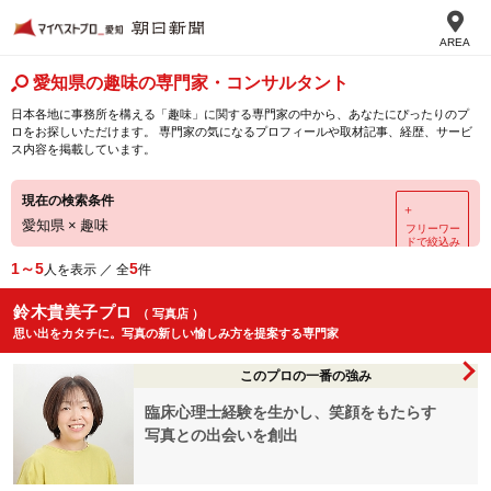
AREA
愛知県の趣味の専門家・コンサルタント
日本各地に事務所を構える「趣味」に関する専門家の中から、あなたにぴったりのプ
ロをお探しいただけます。 専門家の気になるプロフィールや取材記事、経歴、サービ
ス内容を掲載しています。
現在の検索条件
＋
愛知県
×
趣味
フリーワー
ドで絞込み
1～5
5
人を表示 ／ 全
件
鈴木貴美子プロ
（ 写真店 ）
思い出をカタチに。写真の新しい愉しみ方を提案する専門家
このプロの一番の強み
臨床心理士経験を生かし、笑顔をもたらす
写真との出会いを創出