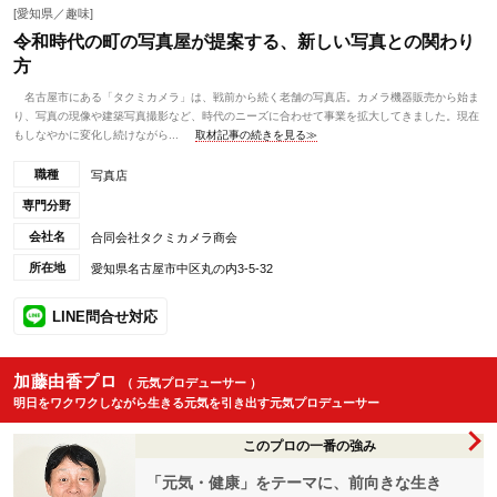
[愛知県／趣味]
令和時代の町の写真屋が提案する、新しい写真との関わり
方
名古屋市にある「タクミカメラ」は、戦前から続く老舗の写真店。カメラ機器販売から始ま
り、写真の現像や建築写真撮影など、時代のニーズに合わせて事業を拡大してきました。現在
もしなやかに変化し続けながら...
取材記事の続きを見る≫
職種
写真店
専門分野
会社名
合同会社タクミカメラ商会
所在地
愛知県名古屋市中区丸の内3-5-32
LINE問合せ対応
加藤由香プロ
（ 元気プロデューサー ）
明日をワクワクしながら生きる元気を引き出す元気プロデューサー
このプロの一番の強み
「元気・健康」をテーマに、前向きな生き