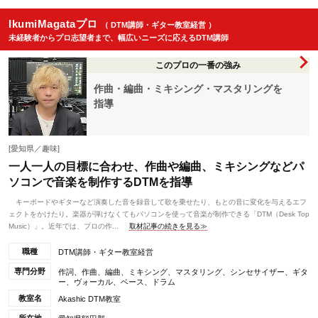
IkumiMagataプロ
（ DTM講師・ギター教室経営 ）
未経験者からプロ志望者まで、幅広いニーズに応えるDTM講師
このプロの一番の強み
作曲・編曲・ミキシング・マスタリングを
指導
[愛知県／趣味]
一人一人の目標に合わせ、作曲や編曲、ミキシングなどパ
ソコンで音楽を制作するDTMを指導
キーボードやギターなど演奏した音を録音して歌を乗せたり、もとの音に変化を与えるエフ
ェクトをかけたり。楽器が弾けなくてもパソコンを使って音楽が制作できる「DTM（Desk Top
Music）」。近年では、プロの作...
取材記事の続きを見る≫
職種
DTM講師・ギター教室経営
専門分野
作詞、作曲、編曲、ミキシング、マスタリング、シンセサイザー、ギタ
ー、ヴォーカル、ベース、ドラム
教室名
Akashic DTM教室