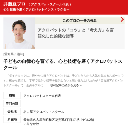
井藤亘プロ
（ アクロバットスクール代表 ）
心と技術を磨くアクロバットインストラクター
このプロの一番の強み
アクロバットの「コツ」と「考え方」を言
語化した的確な指導
[愛知県／趣味]
子どもの自律心を育てる、心と技術を磨くアクロバットス
クール
「ダイナミックに、軽やかに舞うアクロバットは、子どもたちから人気を集めるスポーツで
す。確かな技術と、丁寧で温かい指導を提供したいと思い立ち上げたのが『名古屋アクロバッ
トスクール』で、全身をフルに...
取材記事の続きを見る≫
職種
アクロバットスクール代表
専門分野
会社名
名古屋アクロバットスクール
所在地
愛知県名古屋市昭和区花見通3丁目17 杁中ビル2階
いりなか校