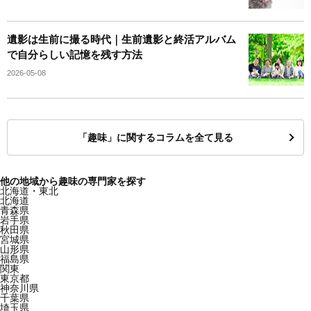
遺影は生前に撮る時代｜生前遺影と終活アルバム
で自分らしい記憶を残す方法
2026-05-08
「趣味」に関するコラムを全て見る
他の地域から趣味の専門家を探す
北海道・東北
北海道
青森県
岩手県
秋田県
宮城県
山形県
福島県
関東
東京都
神奈川県
千葉県
埼玉県