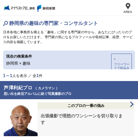
AREA
静岡県の趣味の専門家・コンサルタント
日本各地に事務所を構える「趣味」に関する専門家の中から、あなたにぴったりのプ
ロをお探しいただけます。 専門家の気になるプロフィールや取材記事、経歴、サービ
ス内容を掲載しています。
現在の検索条件
＋
静岡県
×
趣味
フリーワー
ドで絞込み
1～1
1
人を表示 ／ 全
件
芦澤利紀プロ
（ カメラマン ）
思い出を終活アルバムに紡ぐ写真撮影のプロ
このプロの一番の強み
出張撮影で理想のワンシーンを切り取りま
す