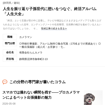
[静岡県／趣味]
人生を振り返り子孫世代に想いをつなぐ、終活アルバム
「人生大全」
「終活」という言葉が世の中に定着し、テレビや雑誌などさまざまなメディアでも取り上げ
られるようになった近年、エンディングノートや生前整理、生前葬の検討を進めている人もい
るのではないでしょうか。 そ...
取材記事の続きを見る≫
職種
カメラマン
専門分野
◎学校行事撮影、アルバム制作◎集合写真（170名までの実績あり）◎
一般出張撮影（成人式・お宮参り・七...
会社名
有限会社らんカメラ
所在地
静岡県沼津市御幸町2-13
この分野の専門家が書いたコラム
スマホでは撮れない瞬間を残す——プロカメラマ
ンによるペット出張撮影の魅力
2026-05-08