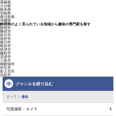
長崎県
大分県
熊本県
宮崎県
鹿児島県
沖縄県
静岡県のよく見られている地域から趣味の専門家を探す
静岡市
磐田市
掛川市
袋井市
菊川市
島田市
焼津市
藤枝市
沼津市
三島市
御殿場市
伊豆市
富士宮市
浜松市
ジャンルを絞り込む
すべて
趣味
写真撮影・カメラ