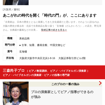
[大阪府／趣味]
あこがれの時代を開く「時代の門」が、ここにあります
「古美術は、日本の歴史とともに発展してきた文化遺産だと思います」そのように語るのは、
大阪の歴史が残る街・北浜で古美術品を取り扱う「玄海樓（げんかいろう）」の店主、野元淳
さん。古典籍や書画などの古美...
取材記事の続きを見る≫
職種
美術品商
専門分野
● 古筆、短冊、書画全般、中国文物など
屋号
玄海樓
所在地
大阪府大阪市中央区北浜1-8-16 大阪証券取引所ビル2階
三森尚子プロ
（ ピアノ教室講師、 ピアノ・パイプオルガン演奏家 ）
ピアノ・パイプオルガンの演奏家・ピアノの指導の専門家
このプロの一番の強み
プロの演奏家としてピアノ指導ができるの
が強み