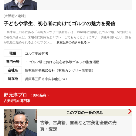
[大阪府／趣味]
子どもや学生、初心者に向けてゴルフの魅力を発信
兵庫県三田市にある「有馬カンツリー倶楽部」は、1960年に開場したゴルフ場。5代目社長
の谷光高さんは、来場者に気持ちよくプレーしてもらえるようにマナー講座を開いたり、誰も
が気軽に始められるようなプラン...
取材記事の続きを見る≫
職種
ゴルフ場経営者
専門分野
・ ゴルフ場における初心者体験ゴルフの推進活動
会社名
新有馬開発株式会社（有馬カンツリー倶楽部）
所在地
兵庫県三田市中内神南山841
野元淳プロ
（ 美術品商 ）
古美術品の専門家
このプロの一番の強み
古筆、古典籍、書画など古美術全般の売
買・査定