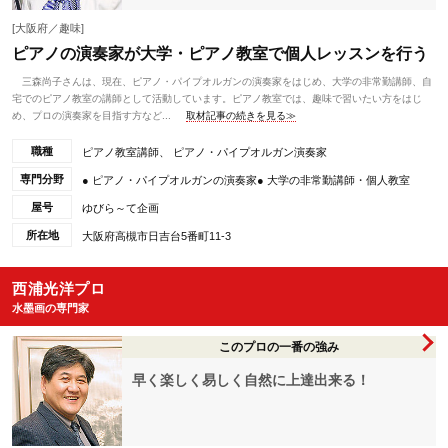
[大阪府／趣味]
ピアノの演奏家が大学・ピアノ教室で個人レッスンを行う
三森尚子さんは、現在、ピアノ・パイプオルガンの演奏家をはじめ、大学の非常勤講師、自
宅でのピアノ教室の講師として活動しています。ピアノ教室では、趣味で習いたい方をはじ
め、プロの演奏家を目指す方など...
取材記事の続きを見る≫
職種
ピアノ教室講師、 ピアノ・パイプオルガン演奏家
専門分野
● ピアノ・パイプオルガンの演奏家● 大学の非常勤講師・個人教室
屋号
ゆびら～て企画
所在地
大阪府高槻市日吉台5番町11-3
西浦光洋プロ
水墨画の専門家
このプロの一番の強み
早く楽しく易しく自然に上達出来る！