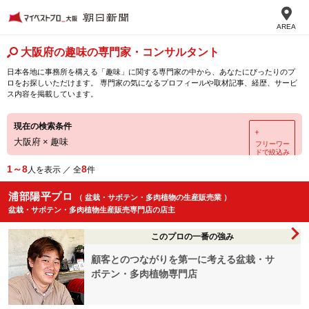
AREA
大阪府の趣味の専門家・コンサルタント
日本各地に事務所を構える「趣味」に関する専門家の中から、あなたにぴったりのプ
ロをお探しいただけます。 専門家の気になるプロフィールや取材記事、経歴、サービ
ス内容を掲載しています。
現在の検索条件
＋
大阪府
×
趣味
フリーワー
ドで絞込み
1～8
8
人を表示 ／ 全
件
浦部陽平プロ
（ 盆栽・サボテン・多肉植物の生産販売業 ）
盆栽・サボテン・多肉植物生産販売専門店の店主
このプロの一番の強み
顧客とのつながりを第一に考える盆栽・サ
ボテン・多肉植物専門店