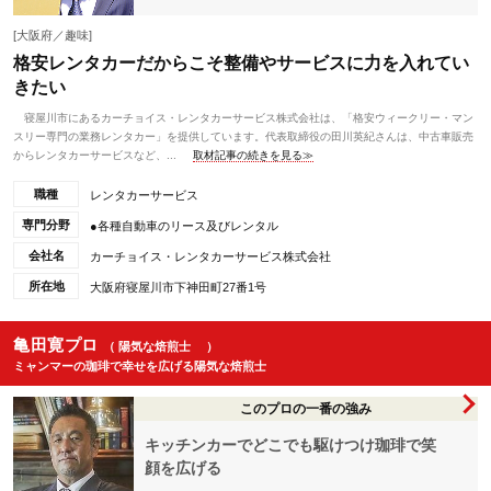
[大阪府／趣味]
格安レンタカーだからこそ整備やサービスに力を入れてい
きたい
寝屋川市にあるカーチョイス・レンタカーサービス株式会社は、「格安ウィークリー・マン
スリー専門の業務レンタカー」を提供しています。代表取締役の田川英紀さんは、中古車販売
からレンタカーサービスなど、...
取材記事の続きを見る≫
職種
レンタカーサービス
専門分野
●各種自動車のリース及びレンタル
会社名
カーチョイス・レンタカーサービス株式会社
所在地
大阪府寝屋川市下神田町27番1号
亀田寛プロ
（ 陽気な焙煎士 ）
ミャンマーの珈琲で幸せを広げる陽気な焙煎士
このプロの一番の強み
キッチンカーでどこでも駆けつけ珈琲で笑
顔を広げる