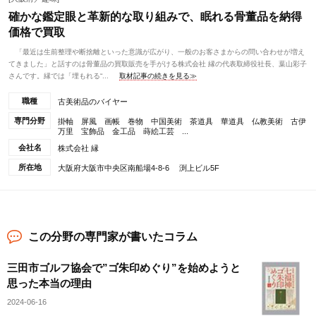
確かな鑑定眼と革新的な取り組みで、眠れる骨董品を納得
価格で買取
「最近は生前整理や断捨離といった意識が広がり、一般のお客さまからの問い合わせが増え
てきました」と話すのは骨董品の買取販売を手がける株式会社 縁の代表取締役社長、葉山彩子
さんです。縁では「埋もれる“...
取材記事の続きを見る≫
職種
古美術品のバイヤー
専門分野
掛軸 屏風 画帳 巻物 中国美術 茶道具 華道具 仏教美術 古伊
万里 宝飾品 金工品 蒔絵工芸 ...
会社名
株式会社 縁
所在地
大阪府大阪市中央区南船場4-8-6 渕上ビル5F
この分野の専門家が書いたコラム
三田市ゴルフ協会で”ゴ朱印めぐり”を始めようと
思った本当の理由
2024-06-16