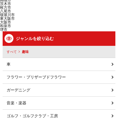
高槻市
茨木市
枚方市
八尾市
寝屋川市
東大阪市
大阪市
和泉市
堺市
ジャンルを絞り込む
すべて
趣味
車
フラワー・プリザーブドフラワー
ガーデニング
音楽・楽器
ゴルフ・ゴルフクラブ・工房