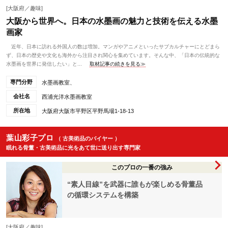
[大阪府／趣味]
大阪から世界へ。日本の水墨画の魅力と技術を伝える水墨
画家
近年、日本に訪れる外国人の数は増加。マンガやアニメといったサブカルチャーにとどまら
ず、日本の歴史や文化も海外から注目され関心を集めています。そんな中、「日本の伝統的な
水墨画を世界に発信したい」と...
取材記事の続きを見る≫
専門分野
水墨画教室、
会社名
西浦光洋水墨画教室
所在地
大阪府大阪市平野区平野馬場1-18-13
葉山彩子プロ
（ 古美術品のバイヤー ）
眠れる骨董・古美術品に光をあて世に送り出す専門家
このプロの一番の強み
“素人目線”を武器に誰もが楽しめる骨董品
の循環システムを構築
[大阪府／趣味]