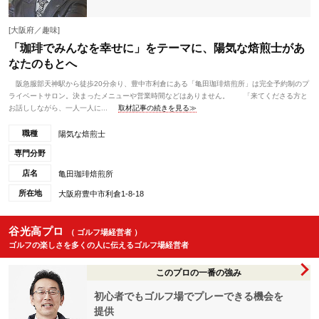
[大阪府／趣味]
「珈琲でみんなを幸せに」をテーマに、陽気な焙煎士があ
なたのもとへ
阪急服部天神駅から徒歩20分余り、豊中市利倉にある「亀田珈琲焙煎所」は完全予約制のプ
ライベートサロン。決まったメニューや営業時間などはありません。 「来てくださる方と
お話ししながら、一人一人に...
取材記事の続きを見る≫
職種
陽気な焙煎士
専門分野
店名
亀田珈琲焙煎所
所在地
大阪府豊中市利倉1-8-18
谷光高プロ
（ ゴルフ場経営者 ）
ゴルフの楽しさを多くの人に伝えるゴルフ場経営者
このプロの一番の強み
初心者でもゴルフ場でプレーできる機会を
提供