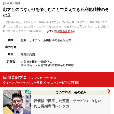
[大阪府／趣味]
顧客とのつながりを楽しむことで見えてきた利他精神のそ
の先
浦部陽向園は、大阪の池田（豊能）の地で営まれている盆栽・サボテン・多肉植物の専門
店。コアな園芸ファンが喜ぶマニアックなものから、初心者向けの育てやすいものまで幅広く
取り扱っていますが、浦部陽向園...
取材記事の続きを見る≫
職種
盆栽・サボテン・多肉植物の生産販売業
専門分野
店名
浦部陽向園
所在地
大阪府池田市木部町47-1
圃場住所：大阪府豊能郡豊能町余野1348番
田川英紀プロ
（ レンタカーサービス ）
ウィークリー・マンスリー業務レンタカーサービスの専門家
このプロの一番の強み
低価格で徹底した整備・サービスに力をい
れる長期専門レンタカー