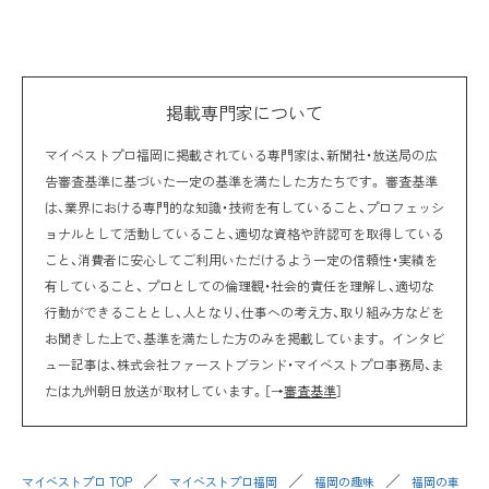
掲載専門家について
マイベストプロ福岡に掲載されている専門家は、新聞社・放送局の広
告審査基準に基づいた一定の基準を満たした方たちです。 審査基準
は、業界における専門的な知識・技術を有していること、プロフェッシ
ョナルとして活動していること、適切な資格や許認可を取得している
こと、消費者に安心してご利用いただけるよう一定の信頼性・実績を
有していること、 プロとしての倫理観・社会的責任を理解し、適切な
行動ができることとし、人となり、仕事への考え方、取り組み方などを
お聞きした上で、基準を満たした方のみを掲載しています。 インタビ
ュー記事は、株式会社ファーストブランド・マイベストプロ事務局、ま
たは九州朝日放送が取材しています。［→
審査基準
］
マイベストプロ TOP
マイベストプロ福岡
福岡の趣味
福岡の車