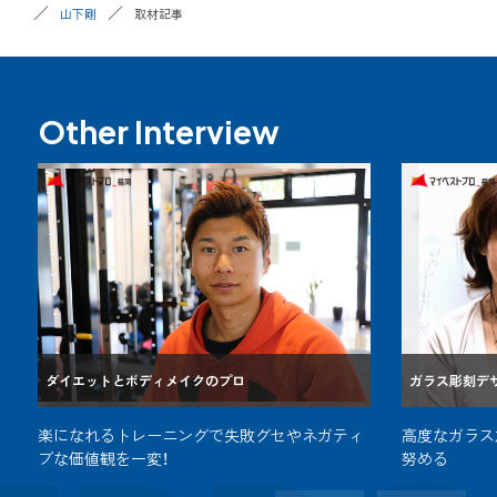
山下剛
取材記事
Other Interview
ダイエットとボディメイクのプロ
ガラス彫刻デ
楽になれるトレーニングで失敗グセやネガティ
高度なガラス
ブな価値観を一変！
努める