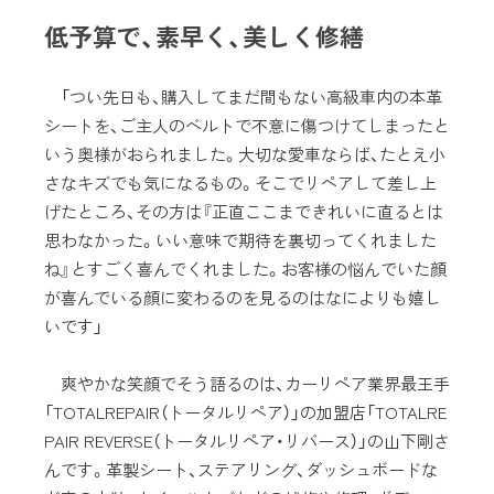
低予算で、素早く、美しく修繕
「つい先日も、購入してまだ間もない高級車内の本革
シートを、ご主人のベルトで不意に傷つけてしまったと
いう奥様がおられました。大切な愛車ならば、たとえ小
さなキズでも気になるもの。そこでリペアして差し上
げたところ、その方は『正直ここまできれいに直るとは
思わなかった。いい意味で期待を裏切ってくれました
ね』とすごく喜んでくれました。お客様の悩んでいた顔
が喜んでいる顔に変わるのを見るのはなによりも嬉し
いです」
爽やかな笑顔でそう語るのは、カーリペア業界最王手
「TOTALREPAIR（トータルリペア）」の加盟店「TOTALRE
PAIR REVERSE（トータルリペア・リバース）」の山下剛さ
んです。革製シート、ステアリング、ダッシュボードな