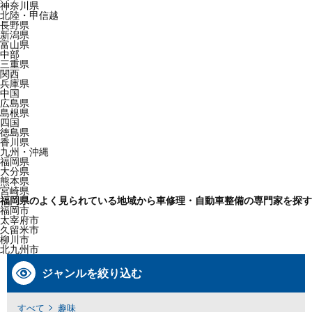
神奈川県
北陸・甲信越
長野県
新潟県
富山県
中部
三重県
関西
兵庫県
中国
広島県
島根県
四国
徳島県
香川県
九州・沖縄
福岡県
大分県
熊本県
宮崎県
福岡県のよく見られている地域から車修理・自動車整備の専門家を探す
福岡市
太宰府市
久留米市
柳川市
北九州市
ジャンルを絞り込む
すべて
趣味