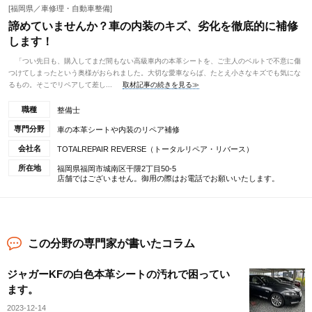
[福岡県／車修理・自動車整備]
諦めていませんか？車の内装のキズ、劣化を徹底的に補修
します！
「つい先日も、購入してまだ間もない高級車内の本革シートを、ご主人のベルトで不意に傷
つけてしまったという奥様がおられました。大切な愛車ならば、たとえ小さなキズでも気にな
るもの。そこでリペアして差し...
取材記事の続きを見る≫
職種
整備士
専門分野
車の本革シートや内装のリペア補修
会社名
TOTALREPAIR REVERSE（トータルリペア・リバース）
所在地
福岡県福岡市城南区干隈2丁目50-5
店舗ではございません。御用の際はお電話でお願いいたします。
この分野の専門家が書いたコラム
ジャガーKFの白色本革シートの汚れで困ってい
ます。
2023-12-14