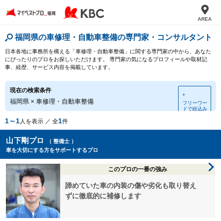
AREA
福岡県の車修理・自動車整備の専門家・コンサルタント
日本各地に事務所を構える「車修理・自動車整備」に関する専門家の中から、あなた
にぴったりのプロをお探しいただけます。 専門家の気になるプロフィールや取材記
事、経歴、サービス内容を掲載しています。
現在の検索条件
＋
福岡県
×
車修理・自動車整備
フリーワー
ドで絞込み
1～1
1
人を表示 ／ 全
件
山下剛プロ
（ 整備士 ）
車を大切にする方をサポートするプロ
このプロの一番の強み
諦めていた車の内装の傷や劣化も取り替え
ずに徹底的に補修します