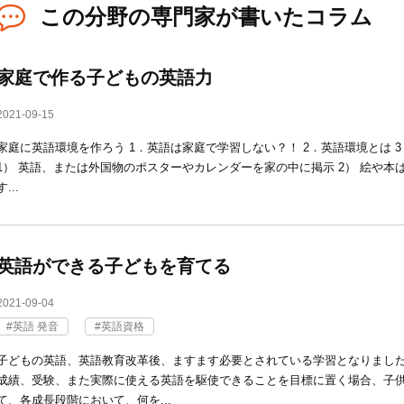
この分野の専門家が書いたコラム
家庭で作る子どもの英語力
2021-09-15
家庭に英語環境を作ろう 1．英語は家庭で学習しない？！ 2．英語環境とは 
1） 英語、または外国物のポスターやカレンダーを家の中に掲示 2） 絵や本
す...
英語ができる子どもを育てる
2021-09-04
英語 発音
英語資格
子どもの英語、英語教育改革後、ますます必要とされている学習となりまし
成績、受験、また実際に使える英語を駆使できることを目標に置く場合、子
て、各成長段階において、何を...