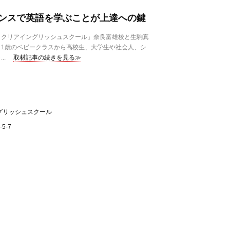
ンスで英語を学ぶことが上達への鍵
クリアイングリッシュスクール」奈良富雄校と生駒真
1歳のベビークラスから高校生、大学生や社会人、シ
..
取材記事の続きを見る≫
グリッシュスクール
5-7