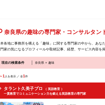
奈良県の趣味の専門家・コンサルタン
日本各地に事務所を構える「趣味」に関する専門家の中から、あな
専門家の気になるプロフィールや取材記事、経歴、サービス内容を
現在の検索条件
奈良県
×
趣味
～1
1
人を表示 ／ 全
件
タラント久美子プロ
（ 英語教育 ）
一貫教育でコミュニケーション力を鍛える英語教育の専門家