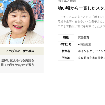
[奈良県／趣味]
幼い頃から一貫したスタ
イギリス人の夫とともに「ポイント
弓校を主宰するタラント久美子さん。
ニアまで幅広い世代を対象にしたクラ.
職種
英語教育
専門分野
● 英語教育
このプロの一番の強み
教室名
ポイントクリアイン
所在地
奈良県奈良市富雄北1-
理解し伝えられる英語を
日々の学びのなかで養う