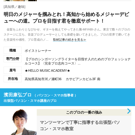
[高知県／趣味]
明日のメジャーを掴みとれ！高知から始めるメジャーデビ
ューへの道。プロを目指す君を徹底サポート！
金髪をふわりとなびかせ、ギターを抱えてやってきた雅-MIYABI-さん。東京で数々のプロの
ステージに立ち、音楽プロデューサーとしても基礎を築いてきました。プロの世界で磨いてき
た音楽性や感性、プロ育成のノ...
取材記事の続きを見る≫
職種
ボイストレーナー
専門分野
【プロのシンガーソングライターを目指す人のためのプロフェッショナ
ルコース】〈完全プロ志向コース〉...
屋号
★HELLO MUSIC ACADEMY★
所在地
高知県高知市河ノ瀬町36 カサビアンカビル3F 南
濱田康弘プロ
（ パソコン・スマホ指導者 ）
出張型パソコン・スマホ講座のプロ
このプロの一番の強み
マンツーマンで丁寧に指導する出張型パソ
コン・スマホ教室