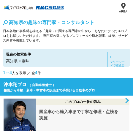
AREA
高知県の趣味の専門家・コンサルタント
日本各地に事務所を構える「趣味」に関する専門家の中から、あなたにぴったりのプ
ロをお探しいただけます。 専門家の気になるプロフィールや取材記事、経歴、サービ
ス内容を掲載しています。
現在の検索条件
＋
高知県
×
趣味
フリーワー
ドで絞込み
1～4
4
人を表示 ／ 全
件
沖本翔プロ
（ 自動車整備士 ）
整備から車検、新車・中古車の販売まで手掛ける自動車のプロ
このプロの一番の強み
国産車から輸入車まで丁寧な修理・点検を
実施