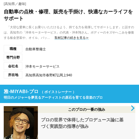
[高知県／趣味]
自動車の点検・修理、販売を手掛け、快適なカーライフを
サポート
「大切な愛車に長くお乗りいただけるよう、持てる力を発揮してサポートします」と話すの
は、高知市の「沖本モーターサービス」の代表・沖本翔さん。ボディーのキズやへこみを修復
する板金塗装や、オイル、バッ...
取材記事の続きを見る≫
職種
自動車整備士
専門分野
会社名
沖本モーターサービス
所在地
高知県高知市春野町弘岡上940
雅-MIYABI-プロ
（ ボイストレーナー ）
明日のメジャーを夢見るアーティストの原石を育てる音楽のプロ
このプロの一番の強み
プロの世界で体得したプロデュース論に基
づく実践型の指導が強み