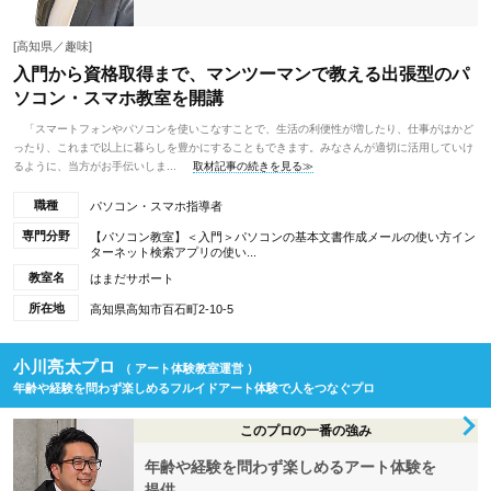
[高知県／趣味]
入門から資格取得まで、マンツーマンで教える出張型のパ
ソコン・スマホ教室を開講
「スマートフォンやパソコンを使いこなすことで、生活の利便性が増したり、仕事がはかど
ったり、これまで以上に暮らしを豊かにすることもできます。みなさんが適切に活用していけ
るように、当方がお手伝いしま...
取材記事の続きを見る≫
職種
パソコン・スマホ指導者
専門分野
【パソコン教室】＜入門＞パソコンの基本文書作成メールの使い方イン
ターネット検索アプリの使い...
教室名
はまだサポート
所在地
高知県高知市百石町2-10-5
小川亮太プロ
（ アート体験教室運営 ）
年齢や経験を問わず楽しめるフルイドアート体験で人をつなぐプロ
このプロの一番の強み
年齢や経験を問わず楽しめるアート体験を
提供